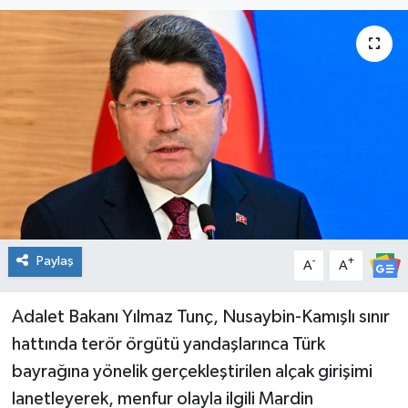
KADIN
KULTUR-SANAT
MAGAZİN
MEDYA
OTOMOBİL
Paylaş
-
+
ÖZEL HABER
A
A
POLİTİKA
Adalet Bakanı Yılmaz Tunç, Nusaybin-Kamışlı sınır
hattında terör örgütü yandaşlarınca Türk
RÖPORTAJ
bayrağına yönelik gerçekleştirilen alçak girişimi
lanetleyerek, menfur olayla ilgili Mardin
SAĞLIK