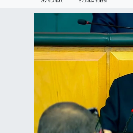
YAYINLANMA
OKUNMA SÜRESI
KADIN
KULTUR-SANAT
MAGAZİN
MEDYA
OTOMOBİL
ÖZEL HABER
POLİTİKA
RÖPORTAJ
SAĞLIK