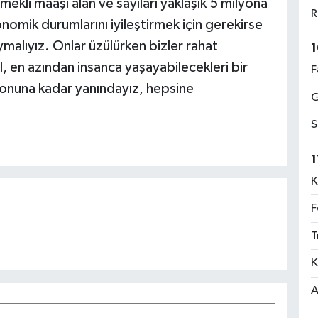
mekli maaşı alan ve sayıları yaklaşık 5 milyona
R
nomik durumlarını iyileştirmek için gerekirse
ymalıyız. Onlar üzülürken bizler rahat
1
l, en azından insanca yaşayabilecekleri bir
F
 sonuna kadar yanındayız, hepsine
G
S
1
K
F
T
K
A