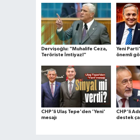
Dervişoğlu: "Muhalife Ceza,
Yeni Parti
Teröriste İmtiyaz!"
önemli gö
CHP'li Ulaş Tepe'den 'Yeni'
CHP'li Adı
mesajı
destek ça