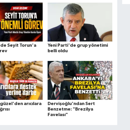
'de Seyit Torun'a
Yeni Parti'de grup yönetimi
rev
belli oldu
güzel'den arıcılara
Dervişoğlu'ndan Sert
ğrısı
Benzetme: "Brezilya
Favelası"