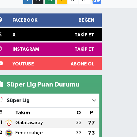
FACEBOOK
BEĞEN
X
TAKIP ET
INSTAGRAM
TAKIP ET
YOUTUBE
ABONE OL
Süper Lig Puan Durumu
Süper Lig
#
Takım
O
P
1
Galatasaray
33
77
2
Fenerbahçe
33
73