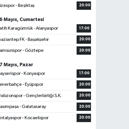
izespor - Beşiktaş
20:00
6 Mayıs, Cumartesi
atih Karagümrük - Alanyaspor
17:00
aziantep FK - Başakşehir
20:00
amsunspor - Göztepe
20:00
7 Mayıs, Pazar
ayserispor - Konyaspor
17:00
enerbahçe - Eyüpspor
20:00
rabzonspor - Gençlerbirliği S.K.
20:00
asımpaşa - Galatasaray
20:00
ntalyaspor - Kocaelispor
20:00