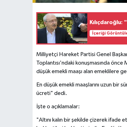
SPOR
Kılıçdaroğlu: 
TARIM
İçeriği Görüntül
TEKNOLOJİ
Milliyetçi Hareket Partisi Genel Başk
TURİZM
Toplantısı'ndaki konuşmasında önce Mir
düşük emekli maaşı alan emeklilere get
VİDEO HABER
En düşük emekli maaşlarını uzun bir s
YAŞAM
ücreti" dedi.
İşte o açıklamalar:
"Altını kalın bir şekilde çizerek ifade 