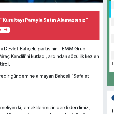
""Kurultayı Parayla Satın Alamazsınız"
e
anı Devlet Bahçeli, partisinin TBMM Grup
aç Kandili'ni kutladı, ardından sözü ilk kez en
irdi.
1
üredir gündemine almayan Bahçeli "Sefalet
etmeliyim ki, emeklilerimizin derdi derdimiz,
1