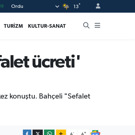
°
19
Ordu
13
18
TURİZM
KULTUR-SANAT
19
%0
82
alet ücreti'
02
kez konuştu. Bahçeli "Sefalet
-
+
A
A