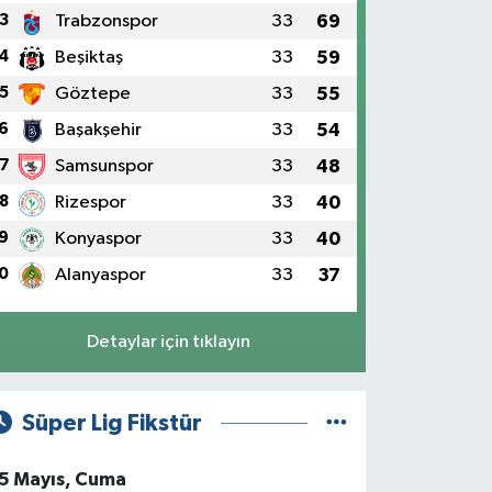
3
Trabzonspor
33
69
4
Beşiktaş
33
59
5
Göztepe
33
55
6
Başakşehir
33
54
7
Samsunspor
33
48
8
Rizespor
33
40
9
Konyaspor
33
40
0
Alanyaspor
33
37
Detaylar için tıklayın
Süper Lig Fikstür
5 Mayıs, Cuma