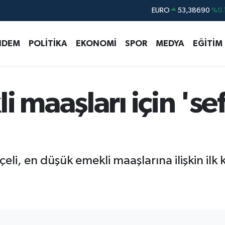
EURO
53,38690
%0.
STERLİN
61,60380
%0.
NDEM
POLİTİKA
EKONOMİ
SPOR
MEDYA
EĞİTİM
G.ALTIN
6862,09000
%0.
BİST100
14.598,00
BITCOIN
79.591,74
%-1.
 maaşları için 'sef
DOLAR
45,43620
%0.
i, en düşük emekli maaşlarına ilişkin ilk 