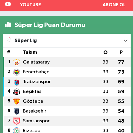
YOUTUBE
ABONE OL
Süper Lig Puan Durumu
Süper Lig
#
Takım
O
P
1
Galatasaray
33
77
2
Fenerbahçe
33
73
3
Trabzonspor
33
69
4
Beşiktaş
33
59
5
Göztepe
33
55
6
Başakşehir
33
54
7
Samsunspor
33
48
8
Rizespor
33
40