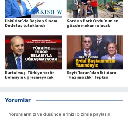
Üsküdar'da Başkan Sinem
Kordon Park Ordu'nun en
Dedetaş tutuklandı
gözde mekanı olacak
Kurtulmuş: Türkiye terör
Seyit Torun'dan İktidara
belasıyla uğraşmayacak
"Hazımsızlık" Tepkisi
Yorumlar