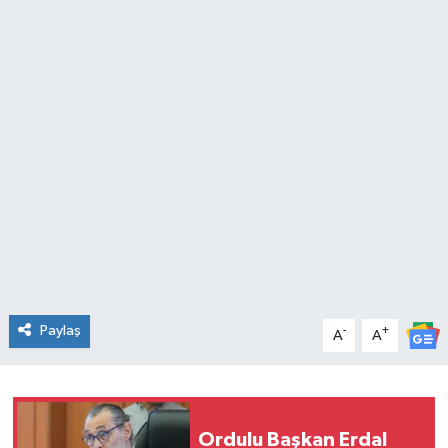
KADIN
KULTUR-SANAT
MAGAZİN
MEDYA
OTOMOBİL
ÖZEL HABER
Paylaş
-
+
A
A
POLİTİKA
RÖPORTAJ
Ordulu Başkan Erdal
SAĞLIK