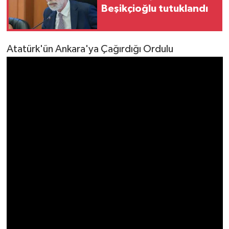
Beşikçioğlu tutuklandı
SPOR
Atatürk'ün Ankara'ya Çağırdığı Ordulu
TARIM
TEKNOLOJİ
TURİZM
VİDEO HABER
YAŞAM