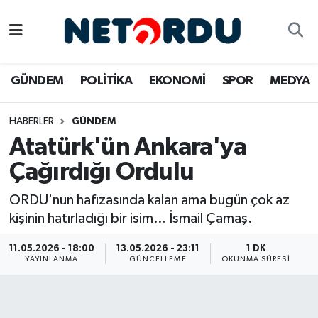
BİLİM-TEKNİK
Nöbetçi Eczaneler
GÜNDEM
POLİTİKA
EKONOMİ
SPOR
MEDYA
ÇALIŞMA HAYATI
Hava Durumu
HABERLER
GÜNDEM
DÜNYA
Namaz Vakitleri
Atatürk'ün Ankara'ya
EĞİTİM
Trafik Durumu
Çağırdığı Ordulu
EKONOMİ
Süper Lig Puan Durumu ve Fikstür
ORDU'nun hafızasında kalan ama bugün çok az
kişinin hatırladığı bir isim… İsmail Çamaş.
EMLAK
Tüm Manşetler
11.05.2026 - 18:00
13.05.2026 - 23:11
1 DK
YAYINLANMA
GÜNCELLEME
OKUNMA SÜRESI
GÜNDEM
Son Dakika Haberleri
İNSAN
Haber Arşivi