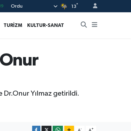
°
Ordu
19
13
18
TURİZM
KULTUR-SANAT
19
%0
82
 Onur
02
 Dr.Onur Yılmaz getirildi.
-
+
A
A