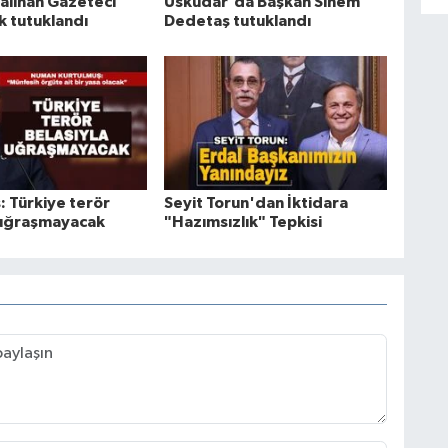
 alınan Gazeteci
Üsküdar'da Başkan Sinem
 tutuklandı
Dedetaş tutuklandı
: Türkiye terör
Seyit Torun'dan İktidara
 uğraşmayacak
"Hazımsızlık" Tepkisi