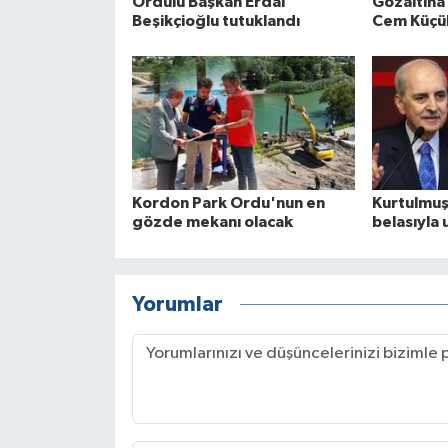
Ordulu Başkan Erdal
Gözaltına
Beşikçioğlu tutuklandı
Cem Küçük
Kordon Park Ordu'nun en
Kurtulmuş
gözde mekanı olacak
belasıyla
Yorumlar