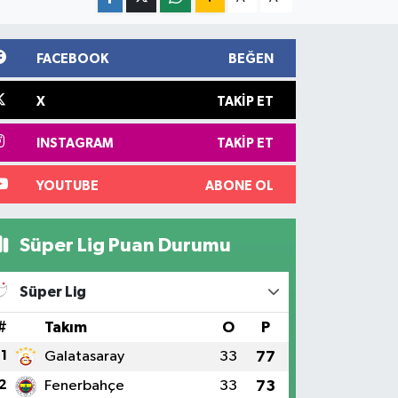
FACEBOOK
BEĞEN
X
TAKIP ET
INSTAGRAM
TAKIP ET
YOUTUBE
ABONE OL
Süper Lig Puan Durumu
Süper Lig
#
Takım
O
P
1
Galatasaray
33
77
2
Fenerbahçe
33
73