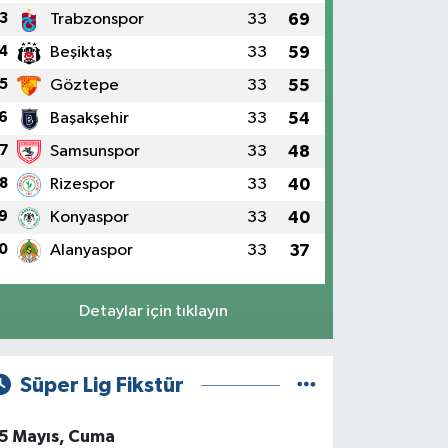
3
Trabzonspor
33
69
4
Beşiktaş
33
59
5
Göztepe
33
55
6
Başakşehir
33
54
7
Samsunspor
33
48
8
Rizespor
33
40
9
Konyaspor
33
40
0
Alanyaspor
33
37
Detaylar için tıklayın
Süper Lig Fikstür
5 Mayıs, Cuma