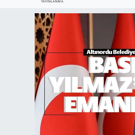
YAYINLANMA
KADIN
KULTUR-SANAT
MAGAZİN
MEDYA
OTOMOBİL
ÖZEL HABER
POLİTİKA
RÖPORTAJ
SAĞLIK