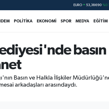
EURO
53,38690
%0.
STERLİN
61,60380
%0.
NDEM
POLİTİKA
EKONOMİ
SPOR
MEDYA
EĞİTİM
G.ALTIN
6862,09000
%0.
BİST100
14.598,00
BITCOIN
79.591,74
%-1.
lediyesi'nde basın
DOLAR
45,43620
%0.
anet
ın Basın ve Halkla İlişkiler Müdürlüğü'ne
mesai arkadaşları arasındaydı.