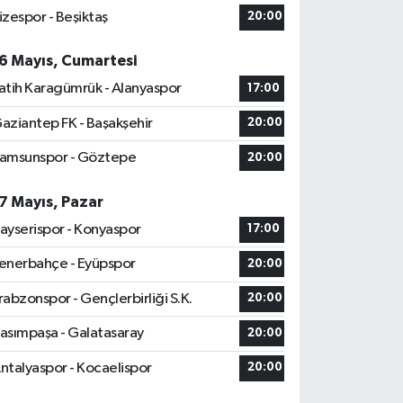
izespor - Beşiktaş
20:00
6 Mayıs, Cumartesi
atih Karagümrük - Alanyaspor
17:00
aziantep FK - Başakşehir
20:00
amsunspor - Göztepe
20:00
7 Mayıs, Pazar
ayserispor - Konyaspor
17:00
enerbahçe - Eyüpspor
20:00
rabzonspor - Gençlerbirliği S.K.
20:00
asımpaşa - Galatasaray
20:00
ntalyaspor - Kocaelispor
20:00