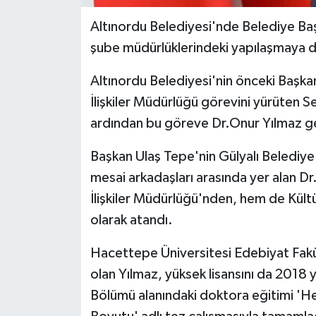
Altınordu Belediyesi'nde Belediye Baş
SPOR
şube müdürlüklerindeki yapılaşmaya da
TARIM
Altınordu Belediyesi'nin önceki Başk
İlişkiler Müdürlüğü görevini yürüten Sez
TEKNOLOJİ
ardından bu göreve Dr.Onur Yılmaz get
TURİZM
Başkan Ulaş Tepe'nin Gülyalı Belediye
mesai arkadaşları arasında yer alan D
VİDEO HABER
İlişkiler Müdürlüğü'nden, hem de Kült
YAŞAM
olarak atandı.
Hacettepe Üniversitesi Edebiyat Fakü
olan Yılmaz, yüksek lisansını da 2018 
Bölümü alanındaki doktora eğitimi 'He