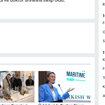
dı ve doktor unvanına sahip oldu.
R
1
F
G
S
1
K
F
T
K
A