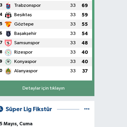
3
Trabzonspor
33
69
4
Beşiktaş
33
59
5
Göztepe
33
55
6
Başakşehir
33
54
7
Samsunspor
33
48
8
Rizespor
33
40
9
Konyaspor
33
40
0
Alanyaspor
33
37
Detaylar için tıklayın
Süper Lig Fikstür
5 Mayıs, Cuma