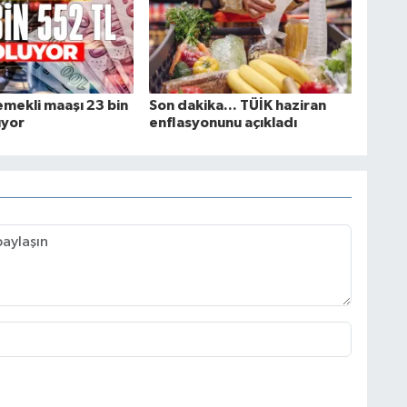
emekli maaşı 23 bin
Son dakika... TÜİK haziran
uyor
enflasyonunu açıkladı