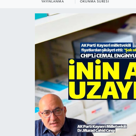
YAYINLANMA
OKUNMA SÜRESI
KADIN
KULTUR-SANAT
MAGAZİN
MEDYA
OTOMOBİL
ÖZEL HABER
POLİTİKA
RÖPORTAJ
SAĞLIK