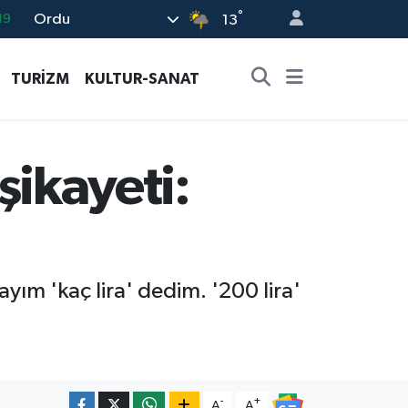
°
Ordu
18
13
19
TURİZM
KULTUR-SANAT
%0
82
02
 şikayeti:
19
layım 'kaç lira' dedim. '200 lira'
-
+
A
A