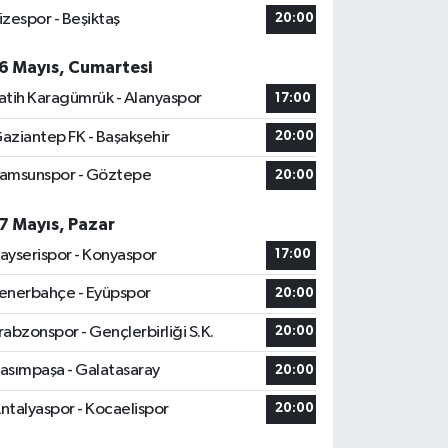
izespor - Beşiktaş
20:00
6 Mayıs, Cumartesi
atih Karagümrük - Alanyaspor
17:00
aziantep FK - Başakşehir
20:00
amsunspor - Göztepe
20:00
7 Mayıs, Pazar
ayserispor - Konyaspor
17:00
enerbahçe - Eyüpspor
20:00
rabzonspor - Gençlerbirliği S.K.
20:00
asımpaşa - Galatasaray
20:00
ntalyaspor - Kocaelispor
20:00