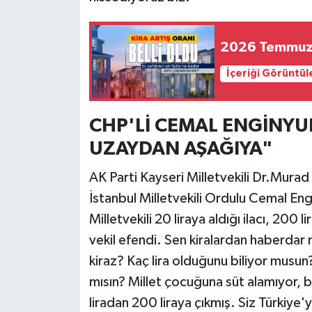
2026 Temmuz k
İçeriği Görüntül
CHP'Lİ CEMAL ENGİNYUR
UZAYDAN AŞAĞIYA"
AK Parti Kayseri Milletvekili Dr.Murad
İstanbul Milletvekili Ordulu Cemal Eng
Milletvekili 20 liraya aldığı ilacı, 200 
vekil efendi. Sen kiralardan haberdar 
kiraz? Kaç lira olduğunu biliyor musun
mısın? Millet çocuğuna süt alamıyor, 
liradan 200 liraya çıkmış. Siz Türkiy