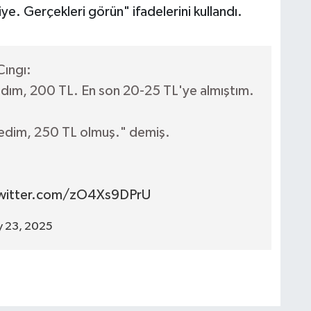
iye. Gerçekleri görün" ifadelerini kullandı.
Cıngı:
aldım, 200 TL. En son 20-25 TL'ye almıştım.
dedim, 250 TL olmuş." demiş.
twitter.com/zO4Xs9DPrU
ly 23, 2025