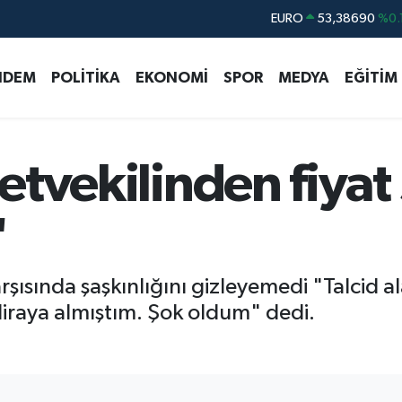
STERLİN
61,60380
%0.
G.ALTIN
6862,09000
%0.
NDEM
POLİTİKA
EKONOMİ
SPOR
MEDYA
EĞİTİM
BİST100
14.598,00
BITCOIN
79.591,74
%-1.
DOLAR
45,43620
%0.
letvekilinden fiyat
EURO
53,38690
%0.
"
 karşısında şaşkınlığını gizleyemedi "Talcid a
liraya almıştım. Şok oldum" dedi.