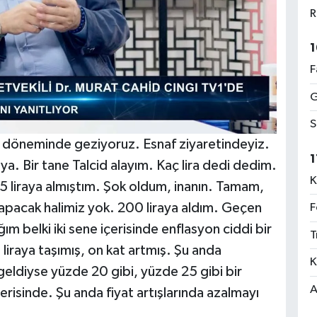
R
1
F
G
S
 döneminde geziyoruz. Esnaf ziyaretindeyiz.
1
ya. Bir tane Talcid alayım. Kaç lira dedi dedim.
K
5 liraya almıştım. Şok oldum, inanın. Tamam,
apacak halimiz yok. 200 liraya aldım. Geçen
F
ım belki iki sene içerisinde enflasyon ciddi bir
T
 liraya taşımış, on kat artmış. Şu anda
K
geldiyse yüzde 20 gibi, yüzde 25 gibi bir
A
risinde. Şu anda fiyat artışlarında azalmayı