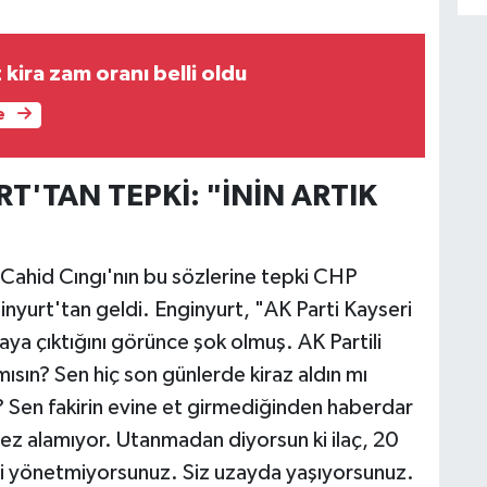
ira zam oranı belli oldu
e
T'TAN TEPKİ: "İNİN ARTIK
 Cahid Cıngı'nın bu sözlerine tepki CHP
inyurt'tan geldi. Enginyurt, "AK Parti Kayseri
liraya çıktığını görünce şok olmuş. AK Partili
mısın? Sen hiç son günlerde kiraz aldın mı
? Sen fakirin evine et girmediğinden haberdar
bez alamıyor. Utanmadan diyorsun ki ilaç, 20
e'yi yönetmiyorsunuz. Siz uzayda yaşıyorsunuz.