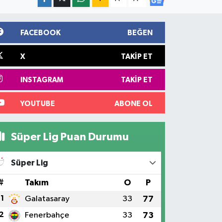
FACEBOOK
BEĞEN
X
TAKIP ET
INSTAGRAM
TAKIP ET
YOUTUBE
ABONE OL
Süper Lig Puan Durumu
Süper Lig
#
Takım
O
P
1
Galatasaray
33
77
2
Fenerbahçe
33
73