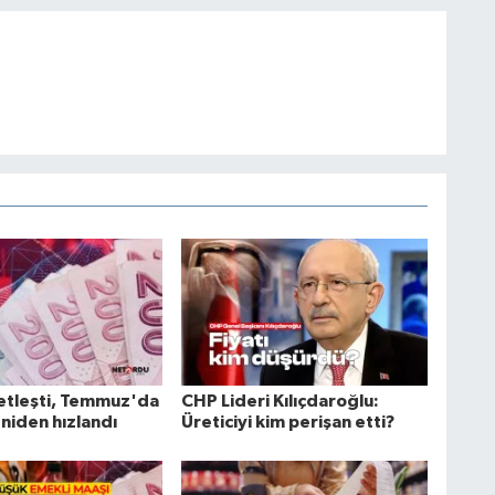
etleşti, Temmuz'da
CHP Lideri Kılıçdaroğlu:
eniden hızlandı
Üreticiyi kim perişan etti?