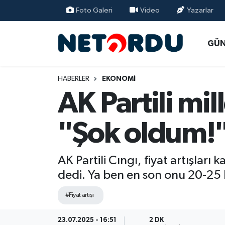
Foto Galeri
Video
Yazarlar
BİLİM-TEKNİK
Nöbetçi Eczaneler
GÜ
ÇALIŞMA HAYATI
Hava Durumu
HABERLER
EKONOMİ
DÜNYA
Namaz Vakitleri
AK Partili mil
EĞİTİM
Trafik Durumu
"Şok oldum!
EKONOMİ
Süper Lig Puan Durumu ve Fikstür
AK Partili Cıngı, fiyat artışları
EMLAK
Tüm Manşetler
dedi. Ya ben en son onu 20-25 
GÜNDEM
Son Dakika Haberleri
#Fiyat artışı
İNSAN
Haber Arşivi
23.07.2025 - 16:51
2 DK