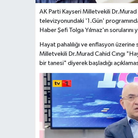
AK Parti Kayseri Milletvekili Dr.Mura
SPOR
televizyonundaki '1.Gün' programın
Haber Şefi Tolga Yılmaz'ın sorularını y
TARIM
Hayat pahalılığı ve enflasyon üzerine s
TEKNOLOJİ
Milletvekili Dr.Murad Cahid Cıngı "Ha
TURİZM
bir tanesi" diyerek başladığı açıklamas
VİDEO HABER
YAŞAM