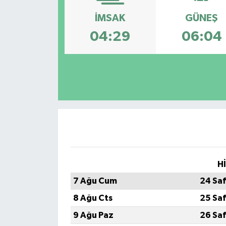
İMSAK
GÜNEŞ
KADIN
04:29
06:04
KULTUR-SANAT
MAGAZİN
MEDYA
OTOMOBİL
ÖZEL HABER
H
POLİTİKA
7 Ağu Cum
24 Sa
RÖPORTAJ
8 Ağu Cts
25 Sa
9 Ağu Paz
26 Sa
SAĞLIK