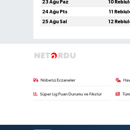
23 Ağu Paz
10 Rebiu
24 Ağu Pts
11 Rebiu
25 Ağu Sal
12 Rebiu
Nöbetçi Eczaneler
Ha
Süper Lig Puan Durumu ve Fikstür
Tüm