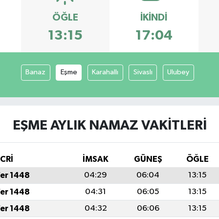
ÖĞLE
İKINDI
13:15
17:04
Banaz
Eşme
Karahallı
Sivaslı
Ulubey
EŞME AYLIK NAMAZ VAKITLERI
İCRİ
İMSAK
GÜNEŞ
ÖĞLE
fer 1448
04:29
06:04
13:15
fer 1448
04:31
06:05
13:15
fer 1448
04:32
06:06
13:15