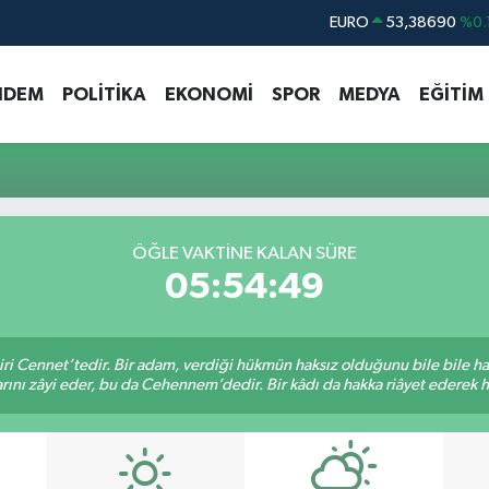
EURO
53,38690
%0.
STERLİN
61,60380
%0.
NDEM
POLİTİKA
EKONOMİ
SPOR
MEDYA
EĞİTİM
G.ALTIN
6862,09000
%0.
BİST100
14.598,00
BITCOIN
79.591,74
%-1.
DOLAR
45,43620
%0.
ÖĞLE VAKTİNE KALAN SÜRE
05:54:49
iri Cennet’tedir. Bir adam, verdiği hükmün haksız olduğunu bile bile h
rını zâyi eder, bu da Cehennem’dedir. Bir kâdı da hakka riâyet ederek hü