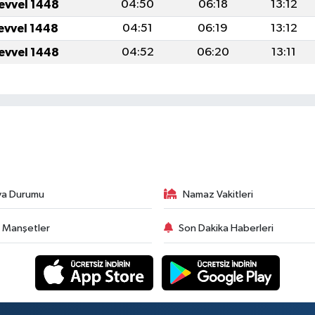
levvel 1448
04:50
06:18
13:12
levvel 1448
04:51
06:19
13:12
levvel 1448
04:52
06:20
13:11
va Durumu
Namaz Vakitleri
 Manşetler
Son Dakika Haberleri