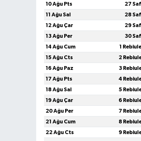
10 Ağu Pts
27 Sa
SPOR
11 Ağu Sal
28 Sa
12 Ağu Çar
29 Sa
TARIM
13 Ağu Per
30 Sa
TEKNOLOJİ
14 Ağu Cum
1 Rebiul
15 Ağu Cts
2 Rebiul
TURİZM
16 Ağu Paz
3 Rebiul
VİDEO HABER
17 Ağu Pts
4 Rebiul
18 Ağu Sal
5 Rebiul
YAŞAM
19 Ağu Çar
6 Rebiul
20 Ağu Per
7 Rebiul
21 Ağu Cum
8 Rebiul
22 Ağu Cts
9 Rebiul