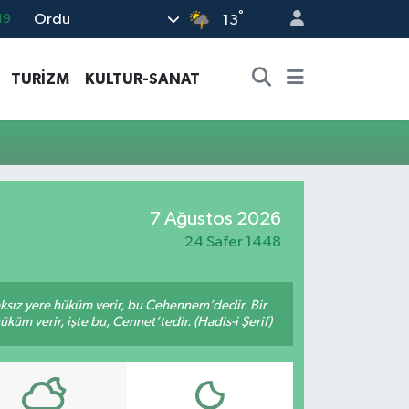
°
Ordu
19
13
18
TURİZM
KULTUR-SANAT
19
%0
82
02
7 Ağustos 2026
24 Safer 1448
aksız yere hüküm verir, bu Cehennem’dedir. Bir
küm verir, işte bu, Cennet’tedir. (Hadis-i Şerif)