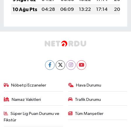
10 Ağu Pts
04:28
06:09
13:22
17:14
20:25
Nöbetçi Eczaneler
Hava Durumu
Namaz Vakitleri
Trafik Durumu
Süper Lig Puan Durumu ve
Tüm Manşetler
Fikstür