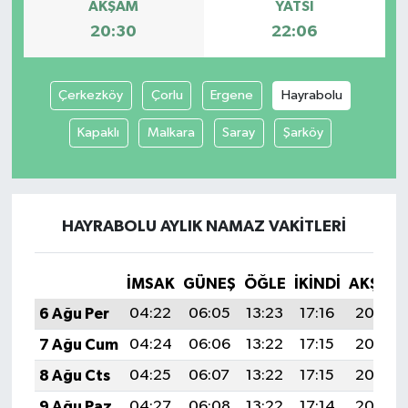
AKŞAM
YATSI
20:30
22:06
SPOR
TARIM
Çerkezköy
Çorlu
Ergene
Hayrabolu
Kapaklı
Malkara
Saray
Şarköy
TEKNOLOJİ
TURİZM
HAYRABOLU AYLIK NAMAZ VAKITLERI
VİDEO HABER
YAŞAM
İMSAK
GÜNEŞ
ÖĞLE
İKINDI
AKŞAM
6 Ağu Per
04:22
06:05
13:23
17:16
20:30
7 Ağu Cum
04:24
06:06
13:22
17:15
20:29
8 Ağu Cts
04:25
06:07
13:22
17:15
20:28
9 Ağu Paz
04:27
06:08
13:22
17:14
20:27