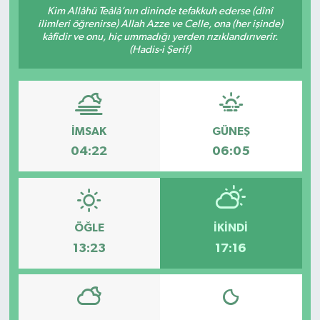
Kim Allâhü Teâlâ’nın dininde tefakkuh ederse (dînî
ilimleri öğrenirse) Allah Azze ve Celle, ona (her işinde)
KADIN
kâfîdir ve onu, hiç ummadığı yerden rızıklandırıverir.
(Hadis-i Şerif)
KULTUR-SANAT
MAGAZİN
İMSAK
GÜNEŞ
MEDYA
04:22
06:05
OTOMOBİL
ÖZEL HABER
ÖĞLE
İKINDI
POLİTİKA
13:23
17:16
RÖPORTAJ
SAĞLIK