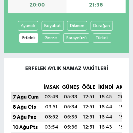
20:00
21:36
SPOR
Ayancık
Boyabat
Dikmen
Durağan
TARIM
Erfelek
Gerze
Saraydüzü
Türkeli
TEKNOLOJİ
TURİZM
ERFELEK AYLIK NAMAZ VAKITLERI
VİDEO HABER
İMSAK
GÜNEŞ
ÖĞLE
İKINDI
AKŞA
YAŞAM
7 Ağu Cum
03:49
05:33
12:51
16:45
20:00
8 Ağu Cts
03:51
05:34
12:51
16:44
19:58
9 Ağu Paz
03:52
05:35
12:51
16:44
19:57
10 Ağu Pts
03:54
05:36
12:51
16:43
19:56