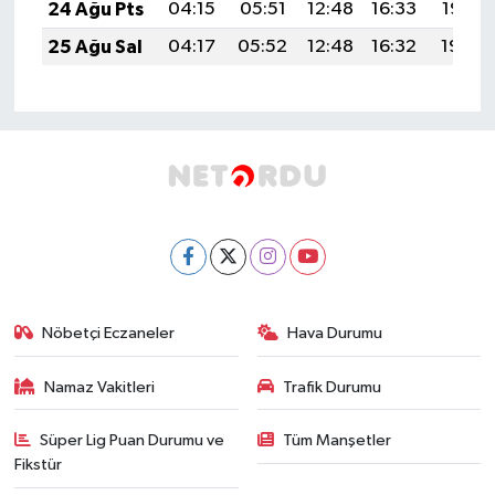
24 Ağu Pts
04:15
05:51
12:48
16:33
19:35
25 Ağu Sal
04:17
05:52
12:48
16:32
19:34
Nöbetçi Eczaneler
Hava Durumu
Namaz Vakitleri
Trafik Durumu
Süper Lig Puan Durumu ve
Tüm Manşetler
Fikstür