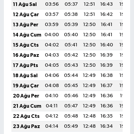
11 Ağu Sal
03:56
05:37
12:51
16:43
19:54
12 Ağu Çar
03:57
05:38
12:51
16:42
19:53
13 Ağu Per
03:59
05:39
12:50
16:41
19:52
14 Ağu Cum
04:00
05:40
12:50
16:41
19:50
15 Ağu Cts
04:02
05:41
12:50
16:40
19:49
16 Ağu Paz
04:03
05:42
12:50
16:39
19:47
17 Ağu Pts
04:05
05:43
12:50
16:39
19:46
18 Ağu Sal
04:06
05:44
12:49
16:38
19:44
19 Ağu Çar
04:08
05:45
12:49
16:37
19:43
20 Ağu Per
04:10
05:46
12:49
16:36
19:41
21 Ağu Cum
04:11
05:47
12:49
16:36
19:40
22 Ağu Cts
04:12
05:48
12:48
16:35
19:38
23 Ağu Paz
04:14
05:49
12:48
16:34
19:37