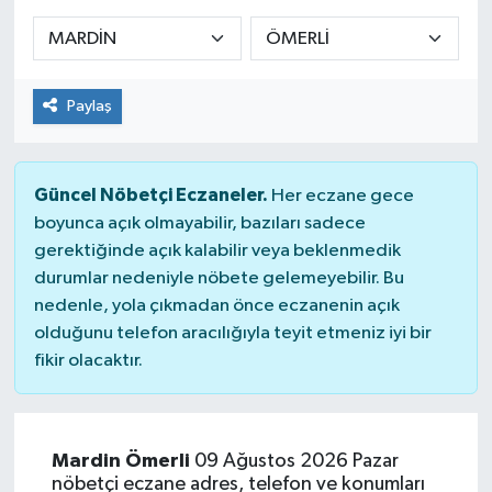
KADIN
KULTUR-SANAT
Paylaş
MAGAZİN
Güncel Nöbetçi Eczaneler.
Her eczane gece
MEDYA
boyunca açık olmayabilir, bazıları sadece
gerektiğinde açık kalabilir veya beklenmedik
OTOMOBİL
durumlar nedeniyle nöbete gelemeyebilir. Bu
nedenle, yola çıkmadan önce eczanenin açık
ÖZEL HABER
olduğunu telefon aracılığıyla teyit etmeniz iyi bir
fikir olacaktır.
POLİTİKA
RÖPORTAJ
Mardin Ömerli
09 Ağustos 2026 Pazar
nöbetçi eczane adres, telefon ve konumları
SAĞLIK