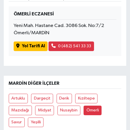
SPOR
ÖMERLİ ECZANESİ
Yeni Mah. Hastane Cad. 3086 Sok. No:7/2
TARIM
Ömerli/MARDİN
TEKNOLOJİ
Yol Tarifi Al
0 (482) 541 33 33
TURİZM
VİDEO HABER
MARDIN DIĞER İLÇELER
YAŞAM
Artuklu
Dargeçit
Derik
Kızıltepe
Mazıdağı
Midyat
Nusaybin
Ömerli
Savur
Yeşilli