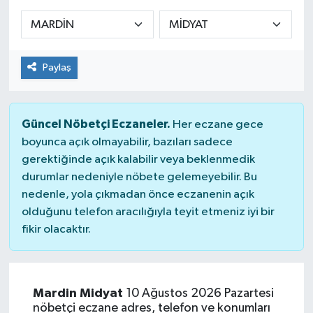
KADIN
KULTUR-SANAT
Paylaş
MAGAZİN
Güncel Nöbetçi Eczaneler.
Her eczane gece
MEDYA
boyunca açık olmayabilir, bazıları sadece
gerektiğinde açık kalabilir veya beklenmedik
OTOMOBİL
durumlar nedeniyle nöbete gelemeyebilir. Bu
nedenle, yola çıkmadan önce eczanenin açık
ÖZEL HABER
olduğunu telefon aracılığıyla teyit etmeniz iyi bir
fikir olacaktır.
POLİTİKA
RÖPORTAJ
Mardin Midyat
10 Ağustos 2026 Pazartesi
nöbetçi eczane adres, telefon ve konumları
SAĞLIK