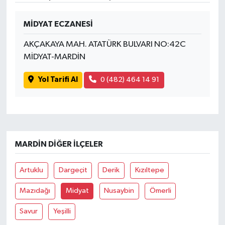
SPOR
MİDYAT ECZANESİ
AKÇAKAYA MAH. ATATÜRK BULVARI NO:42C
TARIM
MİDYAT-MARDİN
TEKNOLOJİ
Yol Tarifi Al
0 (482) 464 14 91
TURİZM
VİDEO HABER
MARDIN DIĞER İLÇELER
YAŞAM
Artuklu
Dargeçit
Derik
Kızıltepe
Mazıdağı
Midyat
Nusaybin
Ömerli
Savur
Yeşilli