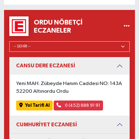
ORDU NÖBETÇI
ECZANELER
CANSU DERE ECZANESİ
Yeni MAH. Zübeyde Hanım Caddesi NO: 143A
52200 Altınordu Ordu
Yol Tarifi Al
0 (452) 888 91 91
CUMHURİYET ECZANESİ