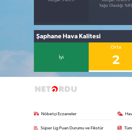
Rüzgar: 9 km/h
Rüzgar: 16 km/h
Yağış Olasılığı: %8
Şaphane Hava Kalitesi
Orta
2
İyi
Nöbetçi Eczaneler
Ha
Süper Lig Puan Durumu ve Fikstür
Tüm