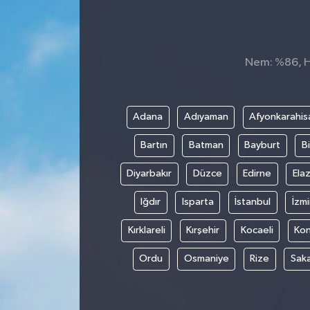
KADIN
KULTUR-SANAT
Nem: %86, Hi
MAGAZİN
Adana
Adıyaman
Afyonkarahis
MEDYA
Bartın
Batman
Bayburt
Bi
OTOMOBİL
Diyarbakır
Düzce
Edirne
Elaz
ÖZEL HABER
Iğdır
Isparta
İstanbul
İzmi
Kırklareli
Kırşehir
Kocaeli
Ko
POLİTİKA
Ordu
Osmaniye
Rize
Sak
RÖPORTAJ
SAĞLIK