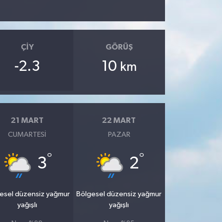
ÇIY
GÖRÜŞ
-2.3
10
km
21 MART
22 MART
CUMARTESI
PAZAR
°
°
3
2
esel düzensiz yağmur
Bölgesel düzensiz yağmur
yağışlı
yağışlı