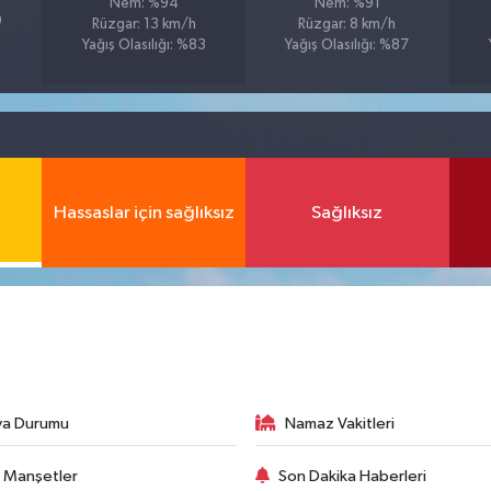
Nem: %94
Nem: %91
9
Rüzgar: 13 km/h
Rüzgar: 8 km/h
Yağış Olasılığı: %83
Yağış Olasılığı: %87
Hassaslar için sağlıksız
Sağlıksız
va Durumu
Namaz Vakitleri
 Manşetler
Son Dakika Haberleri