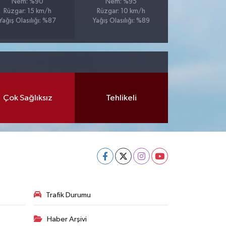
Nem: %90
Nem: %95
Rüzgar: 15 km/h
Rüzgar: 10 km/h
Yağış Olasılığı: %87
Yağış Olasılığı: %89
Çok Sağlıksız
Tehlikeli
Trafik Durumu
Haber Arşivi