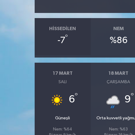
SPOR
HISSEDILEN
NEM
TARIM
°
-7
%86
TEKNOLOJİ
TURİZM
17 MART
18 MART
VİDEO HABER
SALI
ÇARŞAMBA
YAŞAM
°
°
6
9
Güneşli
Orta kuvvetli yağmu
Nem: %64
Nem: %63