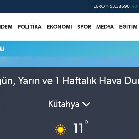
EURO
53,38690
%0.
STERLİN
61,60380
%0.
NDEM
POLİTİKA
EKONOMİ
SPOR
MEDYA
EĞİTİM
G.ALTIN
6862,09000
%0.
BİST100
14.598,00
u
BITCOIN
79.591,74
%-1.
DOLAR
45,43620
%0.
n, Yarın ve 1 Haftalık Hava D
Kütahya
°
11