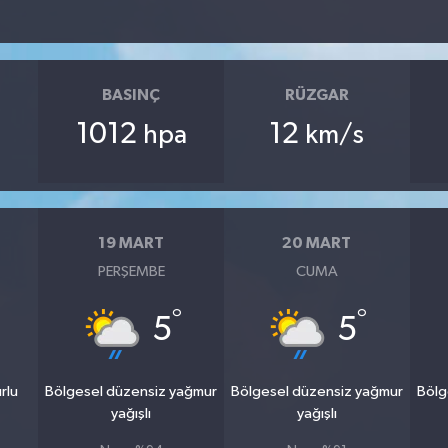
BASINÇ
RÜZGAR
1012
12
hpa
km/s
19 MART
20 MART
PERŞEMBE
CUMA
°
°
5
5
rlu
Bölgesel düzensiz yağmur
Bölgesel düzensiz yağmur
Bölg
yağışlı
yağışlı