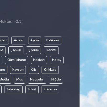
Noktası: -2.3,
ahan
Artvin
Aydın
Balıkesir
le
Çankırı
Çorum
Denizli
Gümüşhane
Hakkâri
Hatay
onu
Kayseri
Kilis
Kırıkkale
Muğla
Muş
Nevşehir
Niğde
Tekirdağ
Tokat
Trabzon