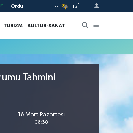
°
Ordu
19
13
18
TURİZM
KULTUR-SANAT
19
%0
82
02
urumu Tahmini
16 Mart Pazartesi
08:30