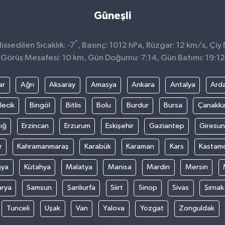
Güneşli
°
ssedilen Sıcaklık: -7
, Basınç: 1012 hPa, Rüzgar: 12 km/s, Çiy 
Görüş Mesafesi: 10 km, Gün Doğumu: 7:14, Gün Batımı: 19:12
ar
Ağrı
Aksaray
Amasya
Ankara
Antalya
Ard
lecik
Bingöl
Bitlis
Bolu
Burdur
Bursa
Çanakka
ığ
Erzincan
Erzurum
Eskişehir
Gaziantep
Giresun
r
Kahramanmaraş
Karabük
Karaman
Kars
Kastam
nya
Kütahya
Malatya
Manisa
Mardin
Mersin
arya
Samsun
Şanlıurfa
Siirt
Sinop
Sivas
Şırnak
Tunceli
Uşak
Van
Yalova
Yozgat
Zonguldak