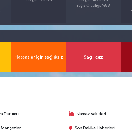
Rüzgar: 9 km/h
Rüzgar: 40 km/h
Yağış Olasılığı: %88
9
Hassaslar için sağlıksız
Sağlıksız
va Durumu
Namaz Vakitleri
 Manşetler
Son Dakika Haberleri