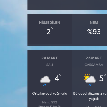
SPOR
HISSEDILEN
NEM
TARIM
°
2
%93
TEKNOLOJİ
TURİZM
24 MART
25 MART
VİDEO HABER
SALI
ÇARŞAMBA
YAŞAM
°
°
4
5
Orta kuvvetli yağmurlu
Bölgesel düzensiz y
yağışlı
Nem: %92