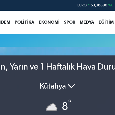
EURO
53,38690
%0.
STERLİN
61,60380
%0.
NDEM
POLİTİKA
EKONOMİ
SPOR
MEDYA
EĞİTİM
G.ALTIN
6862,09000
%0.
BİST100
14.598,00
BITCOIN
79.591,74
%-1.
DOLAR
45,43620
%0.
, Yarın ve 1 Haftalık Hava Du
Kütahya
°
8