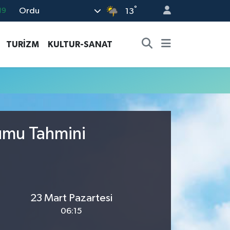
°
Ordu
19
13
18
TURİZM
KULTUR-SANAT
19
%0
82
02
rumu Tahmini
23 Mart Pazartesi
06:15