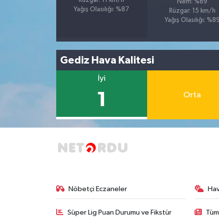
Rüzgar: 11 km/h
Nem: %89
Yağış Olasılığı: %87
Rüzgar: 15 km/h
Yağış Olasılığı: %8
Gediz Hava Kalitesi
İyi
1
Orta
Nöbetçi Eczaneler
Ha
Süper Lig Puan Durumu ve Fikstür
Tüm