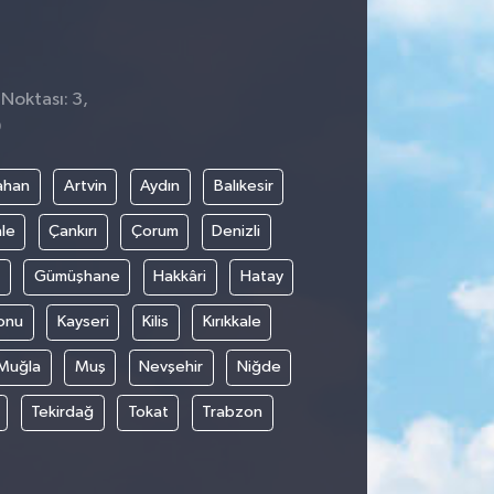
 Noktası: 3,
9
ahan
Artvin
Aydın
Balıkesir
le
Çankırı
Çorum
Denizli
Gümüşhane
Hakkâri
Hatay
onu
Kayseri
Kilis
Kırıkkale
Muğla
Muş
Nevşehir
Niğde
Tekirdağ
Tokat
Trabzon