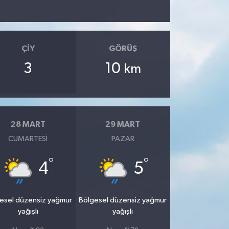
ÇIY
GÖRÜŞ
3
10
km
28 MART
29 MART
CUMARTESI
PAZAR
°
°
4
5
esel düzensiz yağmur
Bölgesel düzensiz yağmur
yağışlı
yağışlı