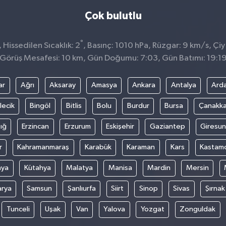
Çok bulutlu
°
Hissedilen Sıcaklık: 2
, Basınç: 1010 hPa, Rüzgar: 9 km/s, Çiy
Görüş Mesafesi: 10 km, Gün Doğumu: 7:03, Gün Batımı: 19:1
ar
Ağrı
Aksaray
Amasya
Ankara
Antalya
Ard
lecik
Bingöl
Bitlis
Bolu
Burdur
Bursa
Çanakka
ığ
Erzincan
Erzurum
Eskişehir
Gaziantep
Giresun
r
Kahramanmaraş
Karabük
Karaman
Kars
Kastam
nya
Kütahya
Malatya
Manisa
Mardin
Mersin
arya
Samsun
Şanlıurfa
Siirt
Sinop
Sivas
Şırnak
Tunceli
Uşak
Van
Yalova
Yozgat
Zonguldak