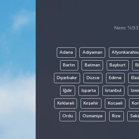
KADIN
KULTUR-SANAT
Nem: %93, 
MAGAZİN
Adana
Adıyaman
Afyonkarahis
MEDYA
Bartın
Batman
Bayburt
Bi
OTOMOBİL
Diyarbakır
Düzce
Edirne
Elaz
ÖZEL HABER
Iğdır
Isparta
İstanbul
İzmi
Kırklareli
Kırşehir
Kocaeli
Ko
POLİTİKA
Ordu
Osmaniye
Rize
Sak
RÖPORTAJ
SAĞLIK