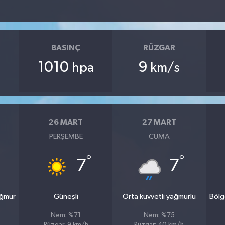
BASINÇ
RÜZGAR
1010
9
hpa
km/s
26 MART
27 MART
PERŞEMBE
CUMA
°
°
7
7
ağmur
Güneşli
Orta kuvvetli yağmurlu
Bölg
Nem: %71
Nem: %75