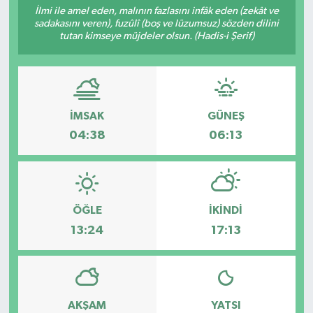
İlmi ile amel eden, malının fazlasını infâk eden (zekât ve
sadakasını veren), fuzûlî (boş ve lüzumsuz) sözden dilini
KADIN
tutan kimseye müjdeler olsun. (Hadis-i Şerif)
KULTUR-SANAT
MAGAZİN
İMSAK
GÜNEŞ
MEDYA
04:38
06:13
OTOMOBİL
ÖZEL HABER
ÖĞLE
İKINDI
13:24
17:13
POLİTİKA
RÖPORTAJ
AKŞAM
YATSI
SAĞLIK