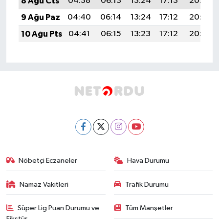
8 Ağu Cts
04:38
06:13
13:24
17:13
20:24
9 Ağu Paz
04:40
06:14
13:24
17:12
20:23
10 Ağu Pts
04:41
06:15
13:23
17:12
20:22
Nöbetçi Eczaneler
Hava Durumu
Namaz Vakitleri
Trafik Durumu
Süper Lig Puan Durumu ve
Tüm Manşetler
Fikstür