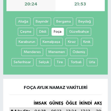
20:24
21:53
SPOR
Aliağa
Bayındır
Bergama
Beydağ
TARIM
Çeşme
Dikili
Foça
Güzelbahçe
TEKNOLOJİ
Karaburun
Kemalpaşa
Kiraz
Kınık
TURİZM
Menderes
Menemen
Ödemiş
VİDEO HABER
Seferihisar
Selçuk
Tire
Torbalı
Urla
YAŞAM
FOÇA AYLIK NAMAZ VAKITLERI
İMSAK
GÜNEŞ
ÖĞLE
İKINDI
AKŞAM