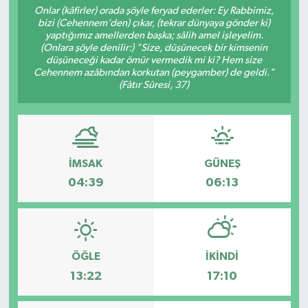
Onlar (kâfirler) orada şöyle feryad ederler: Ey Rabbimiz,
bizi (Cehennem’den) çıkar, (tekrar dünyaya gönder ki)
KADIN
yaptığımız amellerden başka; sâlih amel işleyelim.
(Onlara şöyle denilir:) "Size, düşünecek bir kimsenin
KULTUR-SANAT
düşüneceği kadar ömür vermedik mi ki? Hem size
Cehennem azâbından korkutan (peygamber) de geldi."
(Fâtır Sûresi, 37)
MAGAZİN
MEDYA
İMSAK
GÜNEŞ
OTOMOBİL
04:39
06:13
ÖZEL HABER
POLİTİKA
ÖĞLE
İKINDI
RÖPORTAJ
13:22
17:10
SAĞLIK