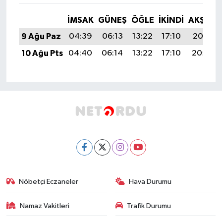
İMSAK
GÜNEŞ
ÖĞLE
İKINDI
AKŞAM
9 Ağu Paz
04:39
06:13
13:22
17:10
20:21
10 Ağu Pts
04:40
06:14
13:22
17:10
20:20
Nöbetçi Eczaneler
Hava Durumu
Namaz Vakitleri
Trafik Durumu