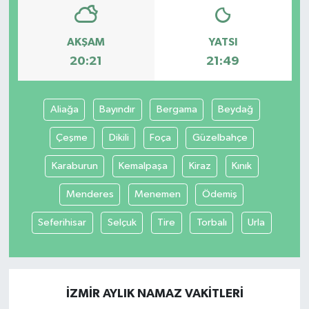
SPOR
AKŞAM
YATSI
20:21
21:49
TARIM
TEKNOLOJİ
Aliağa
Bayındır
Bergama
Beydağ
TURİZM
Çeşme
Dikili
Foça
Güzelbahçe
Karaburun
Kemalpaşa
Kiraz
Kınık
VİDEO HABER
Menderes
Menemen
Ödemiş
YAŞAM
Seferihisar
Selçuk
Tire
Torbalı
Urla
İZMIR AYLIK NAMAZ VAKITLERI