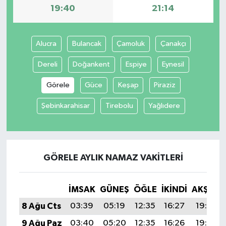
19:40
21:14
SPOR
Alucra
Bulancak
Çamoluk
Çanakçı
TARIM
Dereli
Doğankent
Espiye
Eynesil
TEKNOLOJİ
Görele
Güce
Keşap
Piraziz
TURİZM
Şebinkarahisar
Tirebolu
Yağlıdere
VİDEO HABER
YAŞAM
GÖRELE AYLIK NAMAZ VAKITLERI
İMSAK
GÜNEŞ
ÖĞLE
İKINDI
AKŞAM
8 Ağu Cts
03:39
05:19
12:35
16:27
19:40
9 Ağu Paz
03:40
05:20
12:35
16:26
19:39