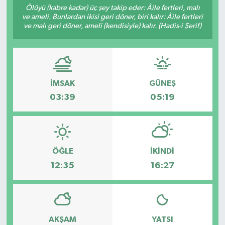
Ölüyü (kabre kadar) üç şey takip eder: Âile fertleri, malı
ve ameli. Bunlardan ikisi geri döner, biri kalır: Âile fertleri
KADIN
ve malı geri döner, ameli (kendisiyle) kalır. (Hadis-i Şerif)
KULTUR-SANAT
MAGAZİN
İMSAK
GÜNEŞ
MEDYA
03:39
05:19
OTOMOBİL
ÖZEL HABER
ÖĞLE
İKINDI
12:35
16:27
POLİTİKA
RÖPORTAJ
AKŞAM
YATSI
SAĞLIK