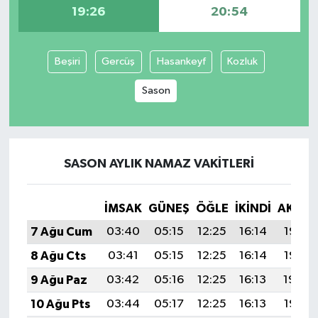
19:26
20:54
SPOR
Beşiri
Gercüş
Hasankeyf
Kozluk
TARIM
Sason
TEKNOLOJİ
TURİZM
SASON AYLIK NAMAZ VAKITLERI
VİDEO HABER
İMSAK
GÜNEŞ
ÖĞLE
İKINDI
AKŞA
YAŞAM
7 Ağu Cum
03:40
05:15
12:25
16:14
19:26
8 Ağu Cts
03:41
05:15
12:25
16:14
19:25
9 Ağu Paz
03:42
05:16
12:25
16:13
19:24
10 Ağu Pts
03:44
05:17
12:25
16:13
19:22