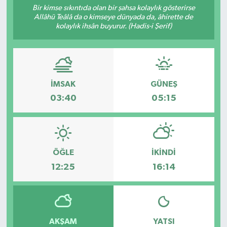
Bir kimse sıkıntıda olan bir şahsa kolaylık gösterirse
Allâhü Teâlâ da o kimseye dünyada da, âhirette de
KADIN
kolaylık ihsân buyurur. (Hadis-i Şerif)
KULTUR-SANAT
MAGAZİN
İMSAK
GÜNEŞ
MEDYA
03:40
05:15
OTOMOBİL
ÖZEL HABER
ÖĞLE
İKINDI
12:25
16:14
POLİTİKA
RÖPORTAJ
AKŞAM
YATSI
SAĞLIK