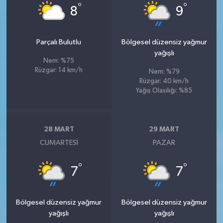
°
°
8
9
Parçalı Bulutlu
Bölgesel düzensiz yağmur
yağışlı
Nem: %75
Rüzgar: 14 km/h
Nem: %79
Rüzgar: 40 km/h
Yağış Olasılığı: %85
28 MART
29 MART
CUMARTESI
PAZAR
°
°
7
7
Bölgesel düzensiz yağmur
Bölgesel düzensiz yağmur
yağışlı
yağışlı