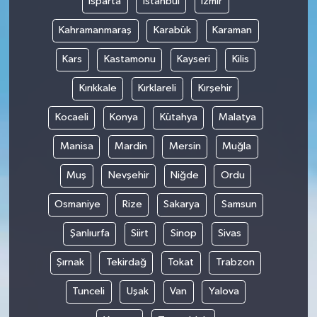
Isparta
İstanbul
İzmir
Kahramanmaraş
Karabük
Karaman
Kars
Kastamonu
Kayseri
Kilis
Kırıkkale
Kırklareli
Kırşehir
Kocaeli
Konya
Kütahya
Malatya
Manisa
Mardin
Mersin
Muğla
Muş
Nevşehir
Niğde
Ordu
Osmaniye
Rize
Sakarya
Samsun
Şanlıurfa
Siirt
Sinop
Sivas
Şırnak
Tekirdağ
Tokat
Trabzon
Tunceli
Uşak
Van
Yalova