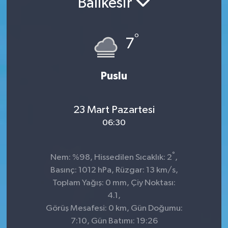
Balıkesir
KADIN
°
7
KULTUR-SANAT
MAGAZİN
Puslu
MEDYA
23 Mart Pazartesi
OTOMOBİL
06:30
ÖZEL HABER
°
Nem: %98, Hissedilen Sıcaklık: 2
,
Basınç: 1012 hPa, Rüzgar: 13 km/s,
POLİTİKA
Toplam Yağış: 0 mm, Çiy Noktası:
4.1,
RÖPORTAJ
Görüş Mesafesi: 0 km, Gün Doğumu:
7:10, Gün Batımı: 19:26
SAĞLIK