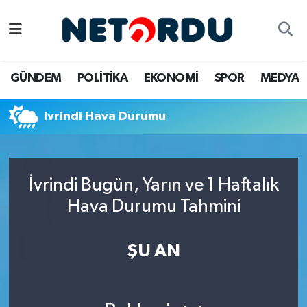
BİLİM-TEKNİK
Nöbetçi Eczaneler
GÜNDEM
POLİTİKA
EKONOMİ
SPOR
MEDYA
ÇALIŞMA HAYATI
Hava Durumu
İvrindi Hava Durumu
DÜNYA
Namaz Vakitleri
EĞİTİM
Trafik Durumu
İvrindi Bugün, Yarın ve 1 Haftalık
EKONOMİ
Süper Lig Puan Durumu ve Fikstür
Hava Durumu Tahmini
EMLAK
Tüm Manşetler
ŞU AN
GÜNDEM
Son Dakika Haberleri
İNSAN
Haber Arşivi