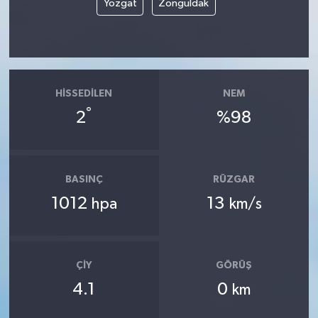
Yozgat
Zonguldak
HISSEDILEN
NEM
°
2
%98
BASINÇ
RÜZGAR
1012
13
hpa
km/s
ÇIY
GÖRÜŞ
4.1
0
km