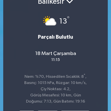
Balıkesir
KADIN
°
13
KULTUR-SANAT
MAGAZİN
Parçalı Bulutlu
MEDYA
18 Mart Çarşamba
OTOMOBİL
11:15
ÖZEL HABER
°
Nem: %70, Hissedilen Sıcaklık: 8
,
Basınç: 1015 hPa, Rüzgar: 10 km/s,
POLİTİKA
Çiy Noktası: 4.2,
Görüş Mesafesi: 10 km, Gün
RÖPORTAJ
Doğumu: 7:13, Gün Batımı: 19:16
SAĞLIK