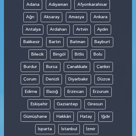
Adana
Adıyaman
Afyonkarahisar
SPOR
Ağrı
Aksaray
Amasya
Ankara
TARIM
Antalya
Ardahan
Artvin
Aydın
Balıkesir
Bartın
Batman
Bayburt
TEKNOLOJİ
Bilecik
Bingöl
Bitlis
Bolu
TURİZM
Burdur
Bursa
Çanakkale
Çankırı
VİDEO HABER
Çorum
Denizli
Diyarbakır
Düzce
YAŞAM
Edirne
Elazığ
Erzincan
Erzurum
Eskişehir
Gaziantep
Giresun
Gümüşhane
Hakkâri
Hatay
Iğdır
Isparta
İstanbul
İzmir