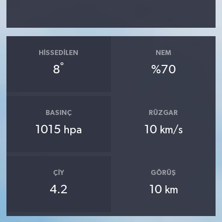
HISSEDILEN
NEM
°
8
%70
BASINÇ
RÜZGAR
1015
10
hpa
km/s
ÇIY
GÖRÜŞ
4.2
10
km