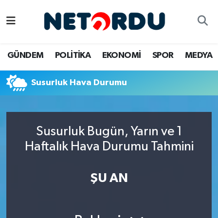
BİLİM-TEKNİK
Nöbetçi Eczaneler
GÜNDEM
POLİTİKA
EKONOMİ
SPOR
MEDYA
ÇALIŞMA HAYATI
Hava Durumu
Susurluk Hava Durumu
DÜNYA
Namaz Vakitleri
EĞİTİM
Trafik Durumu
Susurluk Bugün, Yarın ve 1
EKONOMİ
Süper Lig Puan Durumu ve Fikstür
Haftalık Hava Durumu Tahmini
EMLAK
Tüm Manşetler
ŞU AN
GÜNDEM
Son Dakika Haberleri
İNSAN
Haber Arşivi