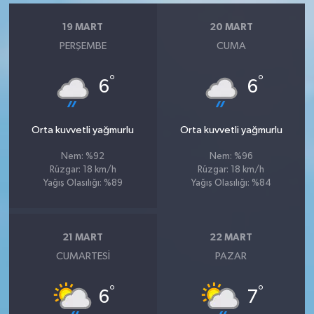
19 MART
20 MART
PERŞEMBE
CUMA
°
°
6
6
Orta kuvvetli yağmurlu
Orta kuvvetli yağmurlu
Nem: %92
Nem: %96
Rüzgar: 18 km/h
Rüzgar: 18 km/h
Yağış Olasılığı: %89
Yağış Olasılığı: %84
21 MART
22 MART
CUMARTESI
PAZAR
°
°
6
7