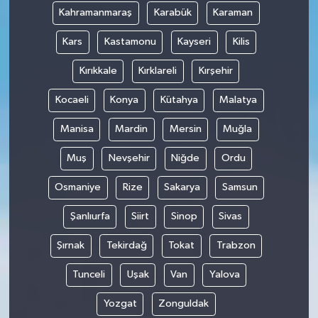
Kahramanmaraş
Karabük
Karaman
Kars
Kastamonu
Kayseri
Kilis
Kırıkkale
Kırklareli
Kırşehir
Kocaeli
Konya
Kütahya
Malatya
Manisa
Mardin
Mersin
Muğla
Muş
Nevşehir
Niğde
Ordu
Osmaniye
Rize
Sakarya
Samsun
Şanlıurfa
Siirt
Sinop
Sivas
Şırnak
Tekirdağ
Tokat
Trabzon
Tunceli
Uşak
Van
Yalova
Yozgat
Zonguldak