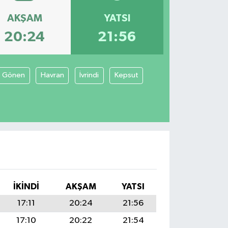
AKŞAM
YATSI
20:24
21:56
Gönen
Havran
İvrindi
Kepsut
İKINDI
AKŞAM
YATSI
17:11
20:24
21:56
17:10
20:22
21:54