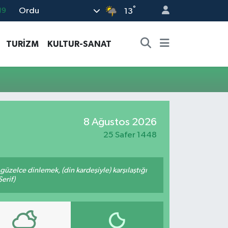
°
Ordu
19
13
18
TURİZM
KULTUR-SANAT
19
%0
82
02
8 Ağustos 2026
25 Safer 1448
üzelce dinlemek, (din kardeşiyle) karşılaştığı
erif)