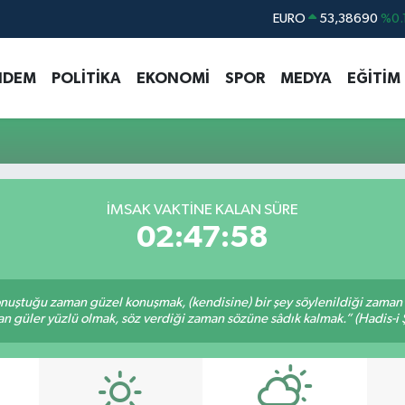
EURO
53,38690
%0.
STERLİN
61,60380
%0.
NDEM
POLİTİKA
EKONOMİ
SPOR
MEDYA
EĞİTİM
G.ALTIN
6862,09000
%0.
BİST100
14.598,00
BITCOIN
79.591,74
%-1.
DOLAR
45,43620
%0.
İMSAK VAKTİNE KALAN SÜRE
02:47:58
nuştuğu zaman güzel konuşmak, (kendisine) bir şey söylenildiği zaman g
n güler yüzlü olmak, söz verdiği zaman sözüne sâdık kalmak.” (Hadis-i Ş