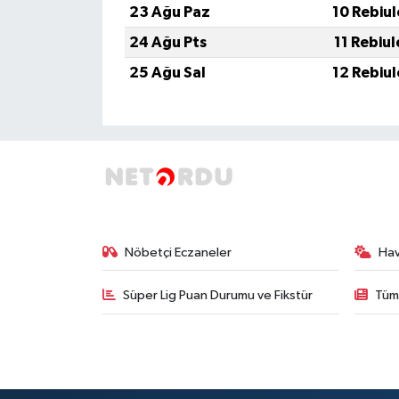
23 Ağu Paz
10 Rebiu
24 Ağu Pts
11 Rebiu
25 Ağu Sal
12 Rebiu
Nöbetçi Eczaneler
Ha
Süper Lig Puan Durumu ve Fikstür
Tüm