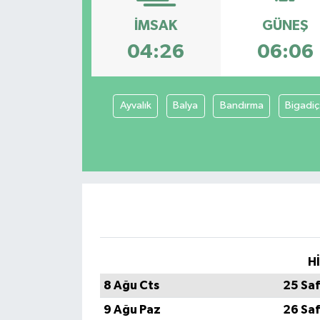
İMSAK
GÜNEŞ
KADIN
04:26
06:06
KULTUR-SANAT
MAGAZİN
Ayvalık
Balya
Bandırma
Bigadiç
MEDYA
OTOMOBİL
ÖZEL HABER
POLİTİKA
H
RÖPORTAJ
8 Ağu Cts
25 Sa
9 Ağu Paz
26 Sa
SAĞLIK