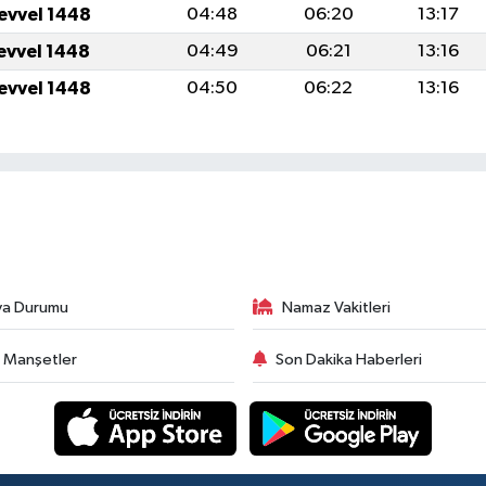
levvel 1448
04:48
06:20
13:17
levvel 1448
04:49
06:21
13:16
levvel 1448
04:50
06:22
13:16
va Durumu
Namaz Vakitleri
 Manşetler
Son Dakika Haberleri