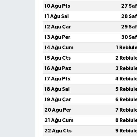
10 Ağu Pts
27 Sa
SPOR
11 Ağu Sal
28 Sa
12 Ağu Çar
29 Sa
TARIM
13 Ağu Per
30 Sa
TEKNOLOJİ
14 Ağu Cum
1 Rebiul
15 Ağu Cts
2 Rebiul
TURİZM
16 Ağu Paz
3 Rebiul
VİDEO HABER
17 Ağu Pts
4 Rebiul
18 Ağu Sal
5 Rebiul
YAŞAM
19 Ağu Çar
6 Rebiul
20 Ağu Per
7 Rebiul
21 Ağu Cum
8 Rebiul
22 Ağu Cts
9 Rebiul