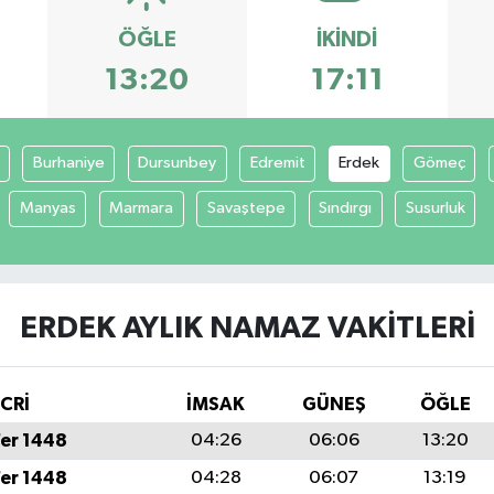
ÖĞLE
İKINDI
13:20
17:11
Burhaniye
Dursunbey
Edremit
Erdek
Gömeç
Manyas
Marmara
Savaştepe
Sındırgı
Susurluk
ERDEK AYLIK NAMAZ VAKITLERI
İCRİ
İMSAK
GÜNEŞ
ÖĞLE
fer 1448
04:26
06:06
13:20
fer 1448
04:28
06:07
13:19