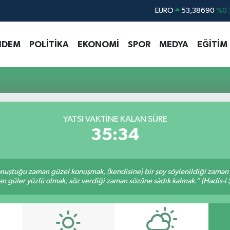
EURO
53,38690
%0.
STERLİN
61,60380
%0.
NDEM
POLİTİKA
EKONOMİ
SPOR
MEDYA
EĞİTİM
G.ALTIN
6862,09000
%0.
BİST100
14.598,00
BITCOIN
79.591,74
%-1.
DOLAR
45,43620
%0.
YATSI VAKTİNE KALAN SÜRE
35:34
nuştuğu zaman güzel konuşmak, (kendisine) bir şey söylenildiği zaman g
n güler yüzlü olmak, söz verdiği zaman sözüne sâdık kalmak.” (Hadis-i Ş