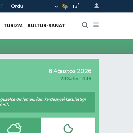
°
Ordu
19
13
18
TURİZM
KULTUR-SANAT
19
%0
82
02
6 Ağustos 2026
23 Safer 1448
üzelce dinlemek, (din kardeşiyle) karşılaştığı
erif)