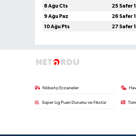
8 Ağu Cts
25 Safer 
SPOR
9 Ağu Paz
26 Safer 
10 Ağu Pts
27 Safer 
TARIM
TEKNOLOJİ
TURİZM
VİDEO HABER
Nöbetçi Eczaneler
Ha
YAŞAM
Süper Lig Puan Durumu ve Fikstür
Tüm