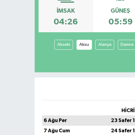
İMSAK
GÜNEŞ
KADIN
04:26
05:59
KULTUR-SANAT
MAGAZİN
Akseki
Aksu
Alanya
Demre
MEDYA
OTOMOBİL
ÖZEL HABER
POLİTİKA
HİCRİ
RÖPORTAJ
6 Ağu Per
23 Safer 
7 Ağu Cum
24 Safer 
SAĞLIK