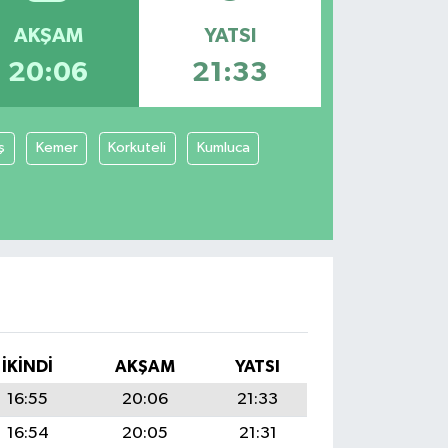
AKŞAM
YATSI
20:06
21:33
ş
Kemer
Korkuteli
Kumluca
İKINDI
AKŞAM
YATSI
16:55
20:06
21:33
16:54
20:05
21:31