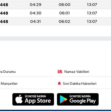
1448
04:29
06:00
13:07
1448
04:30
06:01
13:07
1448
04:31
06:02
13:07
va Durumu
Namaz Vakitleri
 Manşetler
Son Dakika Haberleri