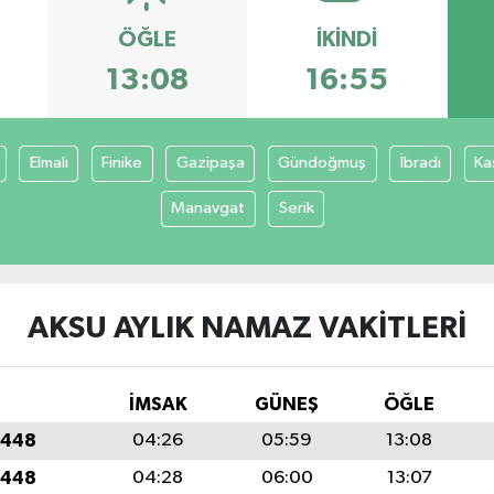
ÖĞLE
İKINDI
13:08
16:55
Elmalı
Finike
Gazipaşa
Gündoğmuş
İbradı
Ka
Manavgat
Serik
AKSU AYLIK NAMAZ VAKITLERI
İMSAK
GÜNEŞ
ÖĞLE
1448
04:26
05:59
13:08
1448
04:28
06:00
13:07