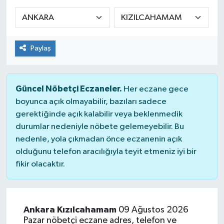
KADIN
KULTUR-SANAT
Paylaş
MAGAZİN
Güncel Nöbetçi Eczaneler.
Her eczane gece
MEDYA
boyunca açık olmayabilir, bazıları sadece
gerektiğinde açık kalabilir veya beklenmedik
OTOMOBİL
durumlar nedeniyle nöbete gelemeyebilir. Bu
nedenle, yola çıkmadan önce eczanenin açık
ÖZEL HABER
olduğunu telefon aracılığıyla teyit etmeniz iyi bir
fikir olacaktır.
POLİTİKA
RÖPORTAJ
Ankara Kızılcahamam
09 Ağustos 2026
Pazar nöbetçi eczane adres, telefon ve
SAĞLIK