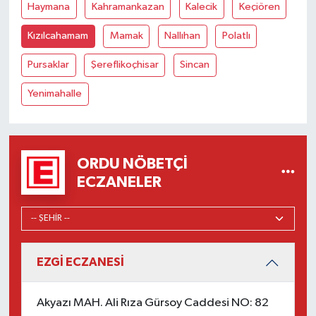
Haymana
Kahramankazan
Kalecik
Keçiören
Kızılcahamam
Mamak
Nallıhan
Polatlı
Pursaklar
Şereflikoçhisar
Sincan
Yenimahalle
ORDU NÖBETÇI
ECZANELER
EZGİ ECZANESİ
Akyazı MAH. Ali Rıza Gürsoy Caddesi NO: 82