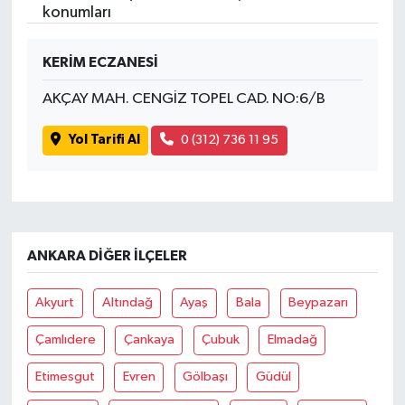
konumları
SPOR
KERİM ECZANESİ
TARIM
AKÇAY MAH. CENGİZ TOPEL CAD. NO:6/B
TEKNOLOJİ
Yol Tarifi Al
0 (312) 736 11 95
TURİZM
VİDEO HABER
ANKARA DIĞER İLÇELER
YAŞAM
Akyurt
Altındağ
Ayaş
Bala
Beypazarı
Çamlıdere
Çankaya
Çubuk
Elmadağ
Etimesgut
Evren
Gölbaşı
Güdül