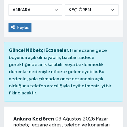
KADIN
KULTUR-SANAT
Paylaş
MAGAZİN
Güncel Nöbetçi Eczaneler.
Her eczane gece
MEDYA
boyunca açık olmayabilir, bazıları sadece
gerektiğinde açık kalabilir veya beklenmedik
OTOMOBİL
durumlar nedeniyle nöbete gelemeyebilir. Bu
nedenle, yola çıkmadan önce eczanenin açık
ÖZEL HABER
olduğunu telefon aracılığıyla teyit etmeniz iyi bir
fikir olacaktır.
POLİTİKA
RÖPORTAJ
Ankara Keçiören
09 Ağustos 2026 Pazar
nöbetçi eczane adres, telefon ve konumları
SAĞLIK