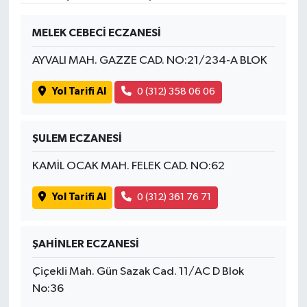
SPOR
MELEK CEBECİ ECZANESİ
AYVALI MAH. GAZZE CAD. NO:21/234-A BLOK
TARIM
Yol Tarifi Al
0 (312) 358 06 06
TEKNOLOJİ
TURİZM
ŞULEM ECZANESİ
KAMİL OCAK MAH. FELEK CAD. NO:62
VİDEO HABER
Yol Tarifi Al
0 (312) 361 76 71
YAŞAM
ŞAHİNLER ECZANESİ
Çiçekli Mah. Gün Sazak Cad. 11/AC D Blok
No:36