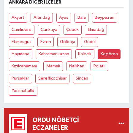
ANKARA DIĞER İLÇELER
Akyurt
Altındağ
Ayaş
Bala
Beypazarı
Çamlıdere
Çankaya
Çubuk
Elmadağ
Etimesgut
Evren
Gölbaşı
Güdül
Haymana
Kahramankazan
Kalecik
Keçiören
Kızılcahamam
Mamak
Nallıhan
Polatlı
Pursaklar
Şereflikoçhisar
Sincan
Yenimahalle
ORDU NÖBETÇI
ECZANELER