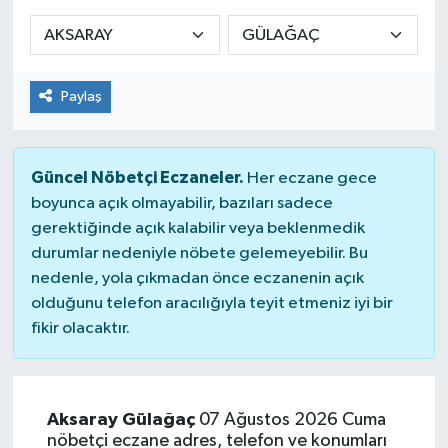
KADIN
KULTUR-SANAT
Paylaş
MAGAZİN
Güncel Nöbetçi Eczaneler.
Her eczane gece
MEDYA
boyunca açık olmayabilir, bazıları sadece
gerektiğinde açık kalabilir veya beklenmedik
OTOMOBİL
durumlar nedeniyle nöbete gelemeyebilir. Bu
nedenle, yola çıkmadan önce eczanenin açık
ÖZEL HABER
olduğunu telefon aracılığıyla teyit etmeniz iyi bir
fikir olacaktır.
POLİTİKA
RÖPORTAJ
Aksaray Gülağaç
07 Ağustos 2026 Cuma
nöbetçi eczane adres, telefon ve konumları
SAĞLIK