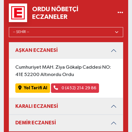
ORDU NÖBETÇI
ECZANELER
AŞKAN ECZANESİ
Cumhuriyet MAH. Ziya Gökalp Caddesi NO:
41E 52200 Altınordu Ordu
Yol Tarifi Al
0 (452) 214 29 86
KARALI ECZANESİ
DEMİR ECZANESİ