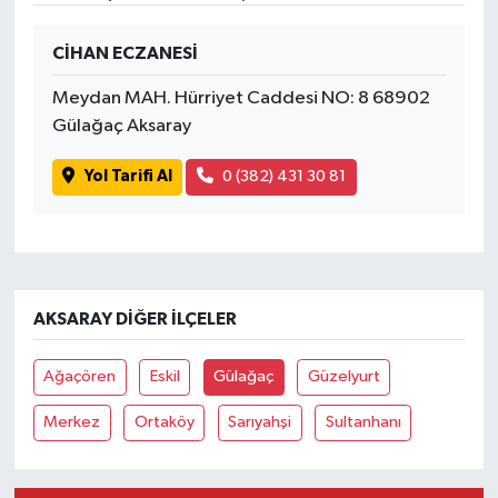
SPOR
CİHAN ECZANESİ
Meydan MAH. Hürriyet Caddesi NO: 8 68902
TARIM
Gülağaç Aksaray
TEKNOLOJİ
Yol Tarifi Al
0 (382) 431 30 81
TURİZM
VİDEO HABER
AKSARAY DIĞER İLÇELER
YAŞAM
Ağaçören
Eskil
Gülağaç
Güzelyurt
Merkez
Ortaköy
Sarıyahşi
Sultanhanı