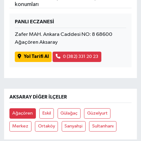
konumları
SPOR
PANLI ECZANESİ
TARIM
Zafer MAH. Ankara Caddesi NO: 8 68600
Ağaçören Aksaray
TEKNOLOJİ
Yol Tarifi Al
0 (382) 331 20 23
TURİZM
VİDEO HABER
YAŞAM
AKSARAY DIĞER İLÇELER
Ağaçören
Eskil
Gülağaç
Güzelyurt
Merkez
Ortaköy
Sarıyahşi
Sultanhanı