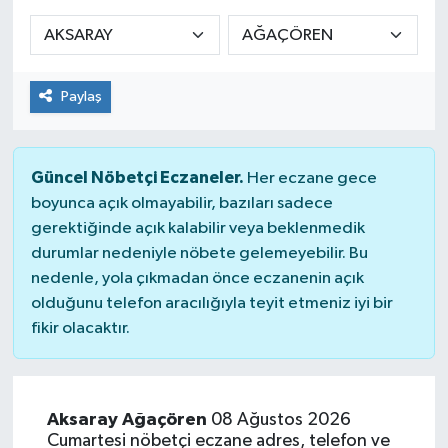
KADIN
KULTUR-SANAT
Paylaş
MAGAZİN
Güncel Nöbetçi Eczaneler.
Her eczane gece
MEDYA
boyunca açık olmayabilir, bazıları sadece
gerektiğinde açık kalabilir veya beklenmedik
OTOMOBİL
durumlar nedeniyle nöbete gelemeyebilir. Bu
nedenle, yola çıkmadan önce eczanenin açık
ÖZEL HABER
olduğunu telefon aracılığıyla teyit etmeniz iyi bir
fikir olacaktır.
POLİTİKA
RÖPORTAJ
Aksaray Ağaçören
08 Ağustos 2026
Cumartesi nöbetçi eczane adres, telefon ve
SAĞLIK