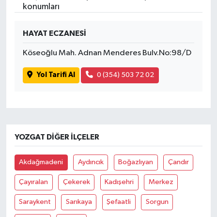
konumları
SPOR
HAYAT ECZANESİ
TARIM
Köseoğlu Mah. Adnan Menderes Bulv.No:98/D
TEKNOLOJİ
Yol Tarifi Al
0 (354) 503 72 02
TURİZM
VİDEO HABER
YOZGAT DIĞER İLÇELER
YAŞAM
Akdağmadeni
Aydıncık
Boğazlıyan
Çandır
Çayıralan
Çekerek
Kadışehri
Merkez
Saraykent
Sarıkaya
Şefaatli
Sorgun