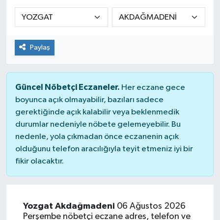
KADIN
KULTUR-SANAT
Paylaş
MAGAZİN
Güncel Nöbetçi Eczaneler.
Her eczane gece
MEDYA
boyunca açık olmayabilir, bazıları sadece
gerektiğinde açık kalabilir veya beklenmedik
OTOMOBİL
durumlar nedeniyle nöbete gelemeyebilir. Bu
nedenle, yola çıkmadan önce eczanenin açık
ÖZEL HABER
olduğunu telefon aracılığıyla teyit etmeniz iyi bir
fikir olacaktır.
POLİTİKA
RÖPORTAJ
Yozgat Akdağmadeni
06 Ağustos 2026
Perşembe nöbetçi eczane adres, telefon ve
SAĞLIK