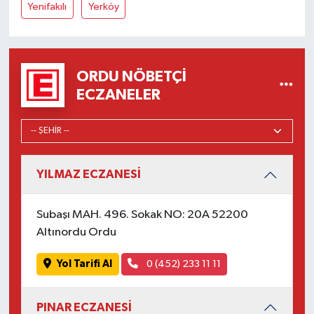
Yenifakılı
Yerköy
ORDU NÖBETÇI
ECZANELER
YILMAZ ECZANESİ
Subaşı MAH. 496. Sokak NO: 20A 52200
Altınordu Ordu
Yol Tarifi Al
0 (452) 233 11 11
PINAR ECZANESİ