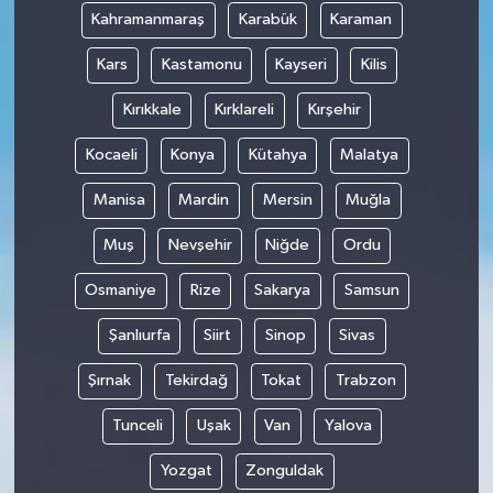
Kahramanmaraş
Karabük
Karaman
Kars
Kastamonu
Kayseri
Kilis
Kırıkkale
Kırklareli
Kırşehir
Kocaeli
Konya
Kütahya
Malatya
Manisa
Mardin
Mersin
Muğla
Muş
Nevşehir
Niğde
Ordu
Osmaniye
Rize
Sakarya
Samsun
Şanlıurfa
Siirt
Sinop
Sivas
Şırnak
Tekirdağ
Tokat
Trabzon
Tunceli
Uşak
Van
Yalova
Yozgat
Zonguldak