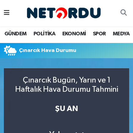
BİLİM-TEKNİK
Nöbetçi Eczaneler
GÜNDEM
POLİTİKA
EKONOMİ
SPOR
MEDYA
ÇALIŞMA HAYATI
Hava Durumu
Çınarcık Hava Durumu
DÜNYA
Namaz Vakitleri
EĞİTİM
Trafik Durumu
Çınarcık Bugün, Yarın ve 1
EKONOMİ
Süper Lig Puan Durumu ve Fikstür
Haftalık Hava Durumu Tahmini
EMLAK
Tüm Manşetler
ŞU AN
GÜNDEM
Son Dakika Haberleri
İNSAN
Haber Arşivi