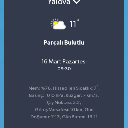
Yalova
KADIN
°
11
KULTUR-SANAT
MAGAZİN
Parçalı Bulutlu
MEDYA
16 Mart Pazartesi
OTOMOBİL
09:30
ÖZEL HABER
°
Nem: %76, Hissedilen Sıcaklık: 7
,
Basınç: 1015 hPa, Rüzgar: 7 km/s,
POLİTİKA
Çiy Noktası: 3.2,
Görüş Mesafesi: 10 km, Gün
RÖPORTAJ
Doğumu: 7:13, Gün Batımı: 19:11
SAĞLIK