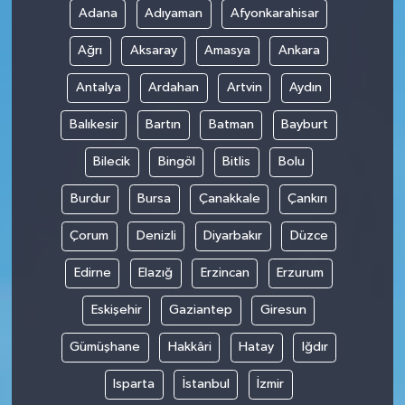
Adana
Adıyaman
Afyonkarahisar
SPOR
Ağrı
Aksaray
Amasya
Ankara
TARIM
Antalya
Ardahan
Artvin
Aydın
Balıkesir
Bartın
Batman
Bayburt
TEKNOLOJİ
Bilecik
Bingöl
Bitlis
Bolu
TURİZM
Burdur
Bursa
Çanakkale
Çankırı
VİDEO HABER
Çorum
Denizli
Diyarbakır
Düzce
YAŞAM
Edirne
Elazığ
Erzincan
Erzurum
Eskişehir
Gaziantep
Giresun
Gümüşhane
Hakkâri
Hatay
Iğdır
Isparta
İstanbul
İzmir