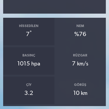
HISSEDILEN
NEM
°
7
%76
BASINÇ
RÜZGAR
1015
7
hpa
km/s
ÇIY
GÖRÜŞ
3.2
10
km