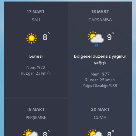
17 MART
18 MART
SALI
ÇARŞAMBA
°
°
8
9
Güneşli
Bölgesel düzensiz yağmur
yağışlı
Nem: %72
Rüzgar: 23 km/h
Nem: %77
Rüzgar: 25 km/h
Yağış Olasılığı: %88
19 MART
20 MART
PERŞEMBE
CUMA
°
°
8
8