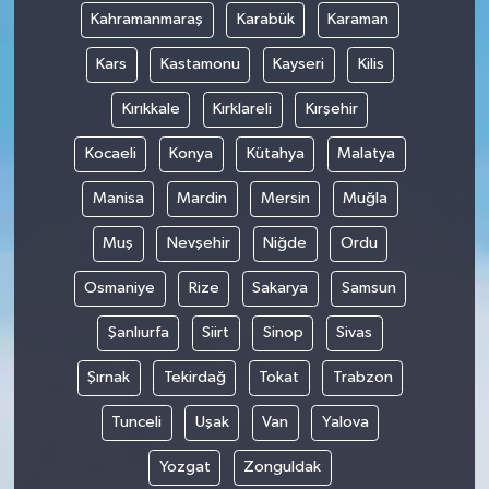
Kahramanmaraş
Karabük
Karaman
Kars
Kastamonu
Kayseri
Kilis
Kırıkkale
Kırklareli
Kırşehir
Kocaeli
Konya
Kütahya
Malatya
Manisa
Mardin
Mersin
Muğla
Muş
Nevşehir
Niğde
Ordu
Osmaniye
Rize
Sakarya
Samsun
Şanlıurfa
Siirt
Sinop
Sivas
Şırnak
Tekirdağ
Tokat
Trabzon
Tunceli
Uşak
Van
Yalova
Yozgat
Zonguldak