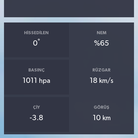
HISSEDILEN
NEM
°
0
%65
BASINÇ
RÜZGAR
1011
18
hpa
km/s
ÇIY
GÖRÜŞ
-3.8
10
km