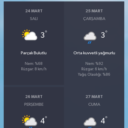
24 MART
25 MART
SALI
ÇARŞAMBA
°
°
3
3
Parçalı Bulutlu
Orta kuvvetli yağmurlu
Nem: %68
Nem: %92
Rüzgar: 8 km/h
Rüzgar: 6 km/h
Yağış Olasılığı: %86
26 MART
27 MART
PERŞEMBE
CUMA
°
°
4
4