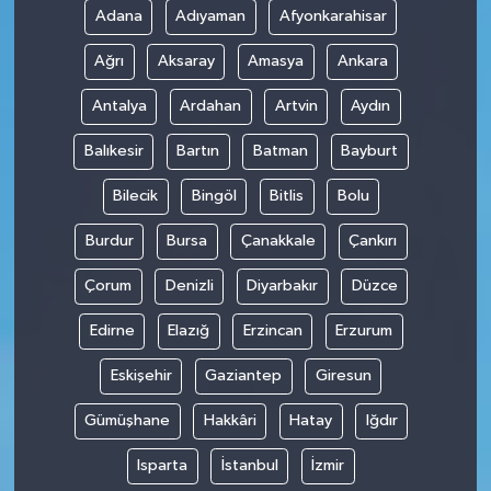
Adana
Adıyaman
Afyonkarahisar
SPOR
Ağrı
Aksaray
Amasya
Ankara
TARIM
Antalya
Ardahan
Artvin
Aydın
Balıkesir
Bartın
Batman
Bayburt
TEKNOLOJİ
Bilecik
Bingöl
Bitlis
Bolu
TURİZM
Burdur
Bursa
Çanakkale
Çankırı
VİDEO HABER
Çorum
Denizli
Diyarbakır
Düzce
YAŞAM
Edirne
Elazığ
Erzincan
Erzurum
Eskişehir
Gaziantep
Giresun
Gümüşhane
Hakkâri
Hatay
Iğdır
Isparta
İstanbul
İzmir