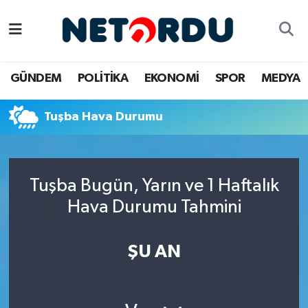
BİLİM-TEKNİK
Nöbetçi Eczaneler
GÜNDEM
POLİTİKA
EKONOMİ
SPOR
MEDYA
ÇALIŞMA HAYATI
Hava Durumu
Tuşba Hava Durumu
DÜNYA
Namaz Vakitleri
EĞİTİM
Trafik Durumu
Tuşba Bugün, Yarın ve 1 Haftalık
EKONOMİ
Süper Lig Puan Durumu ve Fikstür
Hava Durumu Tahmini
EMLAK
Tüm Manşetler
ŞU AN
GÜNDEM
Son Dakika Haberleri
İNSAN
Haber Arşivi