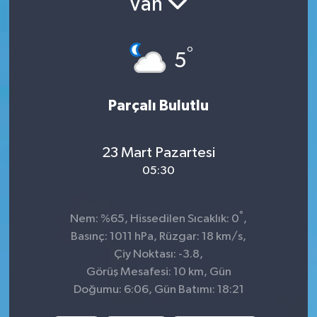
Van
KADIN
°
5
KULTUR-SANAT
MAGAZİN
Parçalı Bulutlu
MEDYA
23 Mart Pazartesi
OTOMOBİL
05:30
ÖZEL HABER
°
Nem: %65, Hissedilen Sıcaklık: 0
,
Basınç: 1011 hPa, Rüzgar: 18 km/s,
POLİTİKA
Çiy Noktası: -3.8,
Görüş Mesafesi: 10 km, Gün
RÖPORTAJ
Doğumu: 6:06, Gün Batımı: 18:21
SAĞLIK