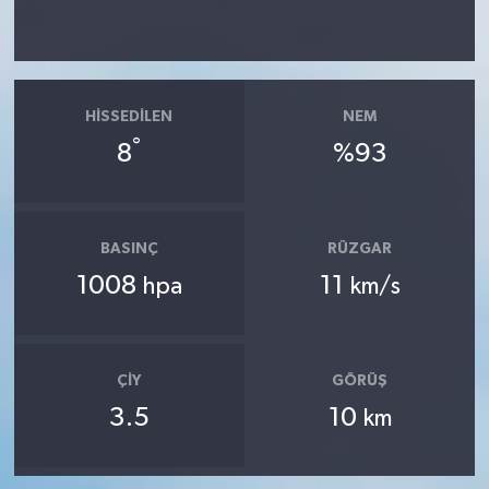
HISSEDILEN
NEM
°
8
%93
BASINÇ
RÜZGAR
1008
11
hpa
km/s
ÇIY
GÖRÜŞ
3.5
10
km