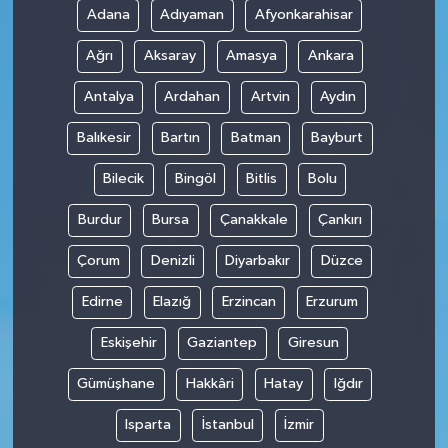
Adana
Adıyaman
Afyonkarahisar
SPOR
Ağrı
Aksaray
Amasya
Ankara
TARIM
Antalya
Ardahan
Artvin
Aydın
Balıkesir
Bartın
Batman
Bayburt
TEKNOLOJİ
Bilecik
Bingöl
Bitlis
Bolu
TURİZM
Burdur
Bursa
Çanakkale
Çankırı
VİDEO HABER
Çorum
Denizli
Diyarbakır
Düzce
YAŞAM
Edirne
Elazığ
Erzincan
Erzurum
Eskişehir
Gaziantep
Giresun
Gümüşhane
Hakkâri
Hatay
Iğdır
Isparta
İstanbul
İzmir