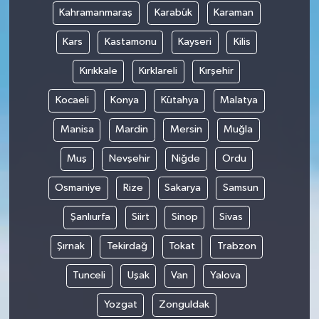
Kahramanmaraş
Karabük
Karaman
Kars
Kastamonu
Kayseri
Kilis
Kırıkkale
Kırklareli
Kırşehir
Kocaeli
Konya
Kütahya
Malatya
Manisa
Mardin
Mersin
Muğla
Muş
Nevşehir
Niğde
Ordu
Osmaniye
Rize
Sakarya
Samsun
Şanlıurfa
Siirt
Sinop
Sivas
Şırnak
Tekirdağ
Tokat
Trabzon
Tunceli
Uşak
Van
Yalova
Yozgat
Zonguldak