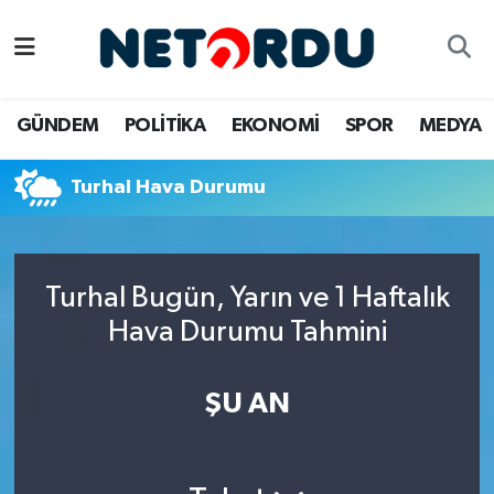
BİLİM-TEKNİK
Nöbetçi Eczaneler
GÜNDEM
POLİTİKA
EKONOMİ
SPOR
MEDYA
ÇALIŞMA HAYATI
Hava Durumu
Turhal Hava Durumu
DÜNYA
Namaz Vakitleri
EĞİTİM
Trafik Durumu
Turhal Bugün, Yarın ve 1 Haftalık
EKONOMİ
Süper Lig Puan Durumu ve Fikstür
Hava Durumu Tahmini
EMLAK
Tüm Manşetler
ŞU AN
GÜNDEM
Son Dakika Haberleri
İNSAN
Haber Arşivi