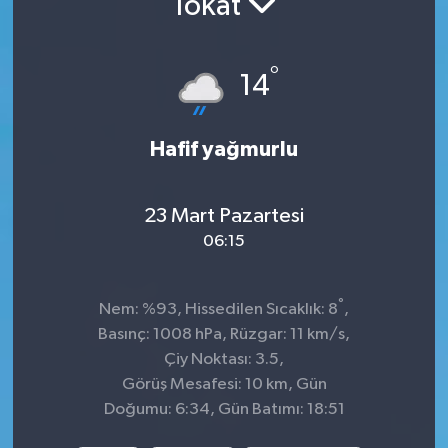
Tokat
KADIN
°
14
KULTUR-SANAT
MAGAZİN
Hafif yağmurlu
MEDYA
23 Mart Pazartesi
OTOMOBİL
06:15
ÖZEL HABER
°
Nem: %93, Hissedilen Sıcaklık: 8
,
Basınç: 1008 hPa, Rüzgar: 11 km/s,
POLİTİKA
Çiy Noktası: 3.5,
Görüş Mesafesi: 10 km, Gün
RÖPORTAJ
Doğumu: 6:34, Gün Batımı: 18:51
SAĞLIK