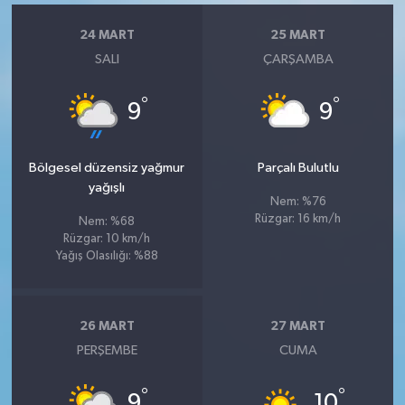
24 MART
25 MART
SALI
ÇARŞAMBA
°
°
9
9
Bölgesel düzensiz yağmur
Parçalı Bulutlu
yağışlı
Nem: %76
Rüzgar: 16 km/h
Nem: %68
Rüzgar: 10 km/h
Yağış Olasılığı: %88
26 MART
27 MART
PERŞEMBE
CUMA
°
°
9
10