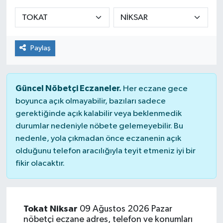
KADIN
KULTUR-SANAT
Paylaş
MAGAZİN
Güncel Nöbetçi Eczaneler.
Her eczane gece
MEDYA
boyunca açık olmayabilir, bazıları sadece
gerektiğinde açık kalabilir veya beklenmedik
OTOMOBİL
durumlar nedeniyle nöbete gelemeyebilir. Bu
nedenle, yola çıkmadan önce eczanenin açık
ÖZEL HABER
olduğunu telefon aracılığıyla teyit etmeniz iyi bir
fikir olacaktır.
POLİTİKA
RÖPORTAJ
Tokat Niksar
09 Ağustos 2026 Pazar
nöbetçi eczane adres, telefon ve konumları
SAĞLIK