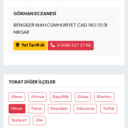
SPOR
GÖKHAN ECZANESİ
BENGİLER MAH.CUMHURİYET CAD. NO:15/B
TARIM
NİKSAR
TEKNOLOJİ
Yol Tarifi Al
0 (356) 527 27 66
TURİZM
VİDEO HABER
TOKAT DIĞER İLÇELER
YAŞAM
Almus
Artova
Başçiftlik
Erbaa
Merkez
Niksar
Pazar
Reşadiye
Sulusaray
Turhal
Yeşilyurt
Zile