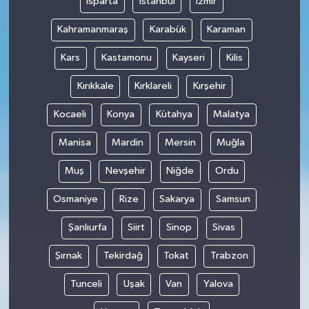
Isparta
İstanbul
İzmir
Kahramanmaraş
Karabük
Karaman
Kars
Kastamonu
Kayseri
Kilis
Kırıkkale
Kırklareli
Kırşehir
Kocaeli
Konya
Kütahya
Malatya
Manisa
Mardin
Mersin
Muğla
Muş
Nevşehir
Niğde
Ordu
Osmaniye
Rize
Sakarya
Samsun
Şanlıurfa
Siirt
Sinop
Sivas
Şırnak
Tekirdağ
Tokat
Trabzon
Tunceli
Uşak
Van
Yalova