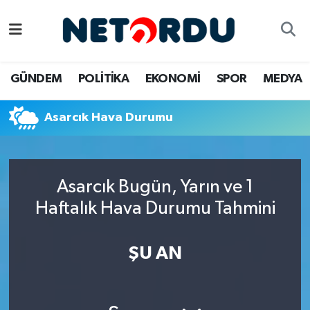
BİLİM-TEKNİK
Nöbetçi Eczaneler
GÜNDEM
POLİTİKA
EKONOMİ
SPOR
MEDYA
ÇALIŞMA HAYATI
Hava Durumu
Asarcık Hava Durumu
DÜNYA
Namaz Vakitleri
EĞİTİM
Trafik Durumu
Asarcık Bugün, Yarın ve 1
EKONOMİ
Süper Lig Puan Durumu ve Fikstür
Haftalık Hava Durumu Tahmini
EMLAK
Tüm Manşetler
ŞU AN
GÜNDEM
Son Dakika Haberleri
İNSAN
Haber Arşivi