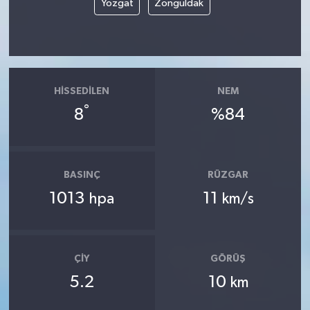
Yozgat
Zonguldak
HISSEDILEN
NEM
°
8
%84
BASINÇ
RÜZGAR
1013
11
hpa
km/s
ÇIY
GÖRÜŞ
5.2
10
km