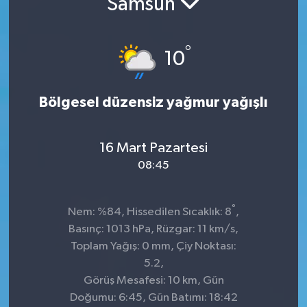
Samsun
KADIN
°
10
KULTUR-SANAT
MAGAZİN
Bölgesel düzensiz yağmur yağışlı
MEDYA
16 Mart Pazartesi
OTOMOBİL
08:45
ÖZEL HABER
°
Nem: %84, Hissedilen Sıcaklık: 8
,
Basınç: 1013 hPa, Rüzgar: 11 km/s,
POLİTİKA
Toplam Yağış: 0 mm, Çiy Noktası:
5.2,
RÖPORTAJ
Görüş Mesafesi: 10 km, Gün
Doğumu: 6:45, Gün Batımı: 18:42
SAĞLIK