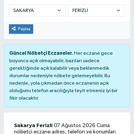
KADIN
KULTUR-SANAT
Paylaş
MAGAZİN
Güncel Nöbetçi Eczaneler.
Her eczane gece
MEDYA
boyunca açık olmayabilir, bazıları sadece
gerektiğinde açık kalabilir veya beklenmedik
OTOMOBİL
durumlar nedeniyle nöbete gelemeyebilir. Bu
nedenle, yola çıkmadan önce eczanenin açık
ÖZEL HABER
olduğunu telefon aracılığıyla teyit etmeniz iyi bir
fikir olacaktır.
POLİTİKA
RÖPORTAJ
Sakarya Ferizli
07 Ağustos 2026 Cuma
nöbetçi eczane adres, telefon ve konumları
SAĞLIK