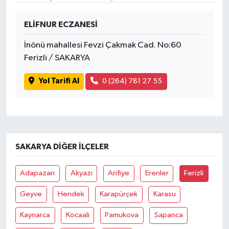
SPOR
ELİFNUR ECZANESİ
İnönü mahallesi Fevzi Çakmak Cad. No:60
TARIM
Ferizli / SAKARYA
TEKNOLOJİ
Yol Tarifi Al
0 (264) 781 27 55
TURİZM
VİDEO HABER
SAKARYA DIĞER İLÇELER
YAŞAM
Adapazarı
Akyazı
Arifiye
Erenler
Ferizli
Geyve
Hendek
Karapürçek
Karasu
Kaynarca
Kocaali
Pamukova
Sapanca