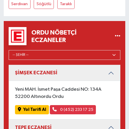
Serdivan
Söğütlü
Taraklı
ORDU NÖBETÇI
ECZANELER
ŞİMŞEK ECZANESİ
Yeni MAH. İsmet Paşa Caddesi NO: 134A
52200 Altınordu Ordu
Yol Tarifi Al
0 (452) 233 17 25
TEPE ECZANESİ