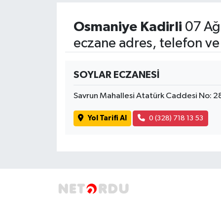
SPOR
Osmaniye Kadirli
07 Ağ
eczane adres, telefon ve
TARIM
TEKNOLOJİ
SOYLAR ECZANESİ
Savrun Mahallesi Atatürk Caddesi No: 2
TURİZM
Yol Tarifi Al
0 (328) 718 13 53
VİDEO HABER
YAŞAM