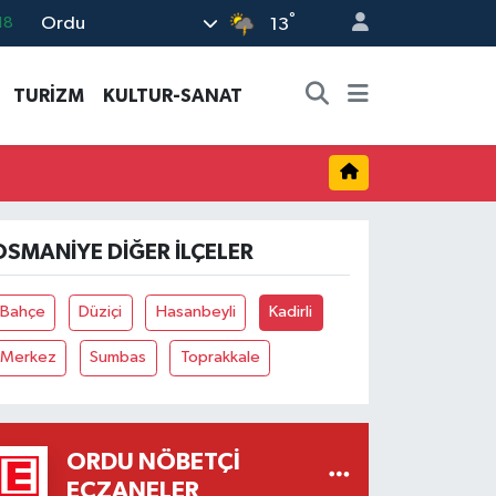
18
°
Ordu
13
19
%0
TURİZM
KULTUR-SANAT
82
02
19
OSMANIYE DIĞER İLÇELER
Bahçe
Düziçi
Hasanbeyli
Kadirli
Merkez
Sumbas
Toprakkale
ORDU NÖBETÇI
ECZANELER