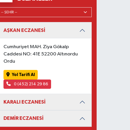
AŞKAN ECZANESİ
Cumhuriyet MAH. Ziya Gökalp
Caddesi NO: 41E 52200 Altınordu
Ordu
Yol Tarifi Al
0 (452) 214 29 86
KARALI ECZANESİ
DEMİR ECZANESİ