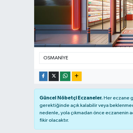
KADIN
KULTUR-SANAT
MAGAZİN
MEDYA
OTOMOBİL
ÖZEL HABER
Güncel Nöbetçi Eczaneler.
Her eczane ge
POLİTİKA
gerektiğinde açık kalabilir veya beklenme
nedenle, yola çıkmadan önce eczanenin açık
RÖPORTAJ
fikir olacaktır.
SAĞLIK