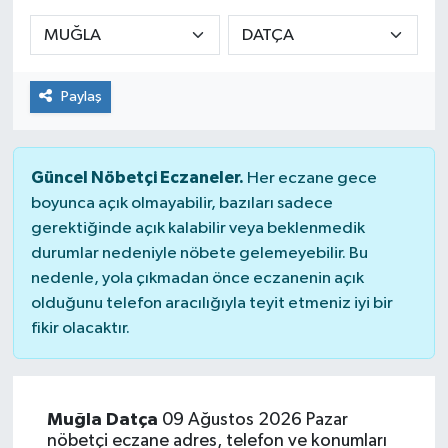
KADIN
KULTUR-SANAT
Paylaş
MAGAZİN
Güncel Nöbetçi Eczaneler.
Her eczane gece
MEDYA
boyunca açık olmayabilir, bazıları sadece
gerektiğinde açık kalabilir veya beklenmedik
OTOMOBİL
durumlar nedeniyle nöbete gelemeyebilir. Bu
nedenle, yola çıkmadan önce eczanenin açık
ÖZEL HABER
olduğunu telefon aracılığıyla teyit etmeniz iyi bir
fikir olacaktır.
POLİTİKA
RÖPORTAJ
Muğla Datça
09 Ağustos 2026 Pazar
nöbetçi eczane adres, telefon ve konumları
SAĞLIK