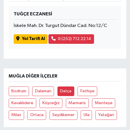
SPOR
TUĞÇE ECZANESİ
İskele Mah. Dr. Turgut Dündar Cad. No:12/C
TARIM
Yol Tarifi Al
0 (252) 712 22 14
TEKNOLOJİ
TURİZM
VİDEO HABER
MUĞLA DIĞER İLÇELER
YAŞAM
Bodrum
Dalaman
Datça
Fethiye
Kavaklıdere
Köyceğiz
Marmaris
Menteşe
Milas
Ortaca
Seydikemer
Ula
Yatağan