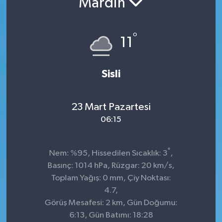
Mardin
KADIN
°
11
KULTUR-SANAT
MAGAZİN
Sisli
MEDYA
23 Mart Pazartesi
OTOMOBİL
06:15
ÖZEL HABER
°
Nem: %95, Hissedilen Sıcaklık: 3
,
Basınç: 1014 hPa, Rüzgar: 20 km/s,
POLİTİKA
Toplam Yağış: 0 mm, Çiy Noktası:
4.7,
RÖPORTAJ
Görüş Mesafesi: 2 km, Gün Doğumu:
6:13, Gün Batımı: 18:28
SAĞLIK