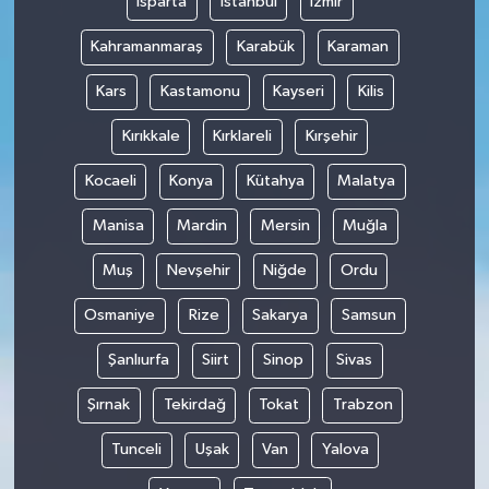
Isparta
İstanbul
İzmir
Kahramanmaraş
Karabük
Karaman
Kars
Kastamonu
Kayseri
Kilis
Kırıkkale
Kırklareli
Kırşehir
Kocaeli
Konya
Kütahya
Malatya
Manisa
Mardin
Mersin
Muğla
Muş
Nevşehir
Niğde
Ordu
Osmaniye
Rize
Sakarya
Samsun
Şanlıurfa
Siirt
Sinop
Sivas
Şırnak
Tekirdağ
Tokat
Trabzon
Tunceli
Uşak
Van
Yalova