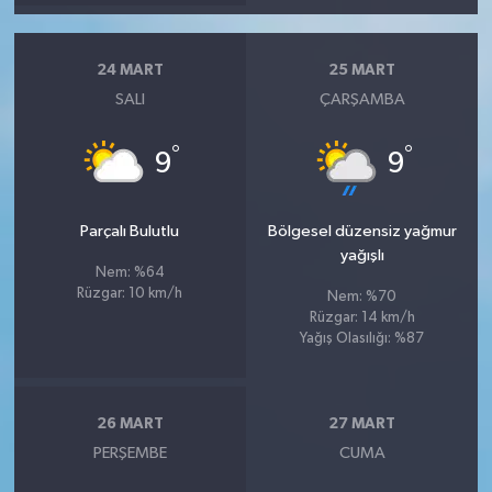
24 MART
25 MART
SALI
ÇARŞAMBA
°
°
9
9
Parçalı Bulutlu
Bölgesel düzensiz yağmur
yağışlı
Nem: %64
Rüzgar: 10 km/h
Nem: %70
Rüzgar: 14 km/h
Yağış Olasılığı: %87
26 MART
27 MART
PERŞEMBE
CUMA