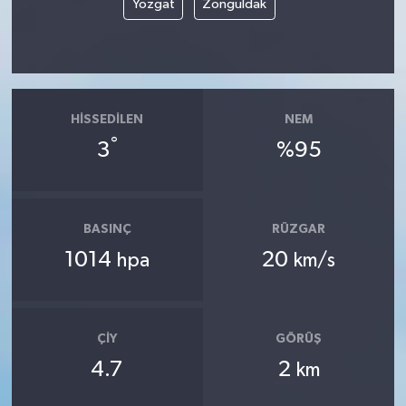
Yozgat
Zonguldak
HISSEDILEN
NEM
°
3
%95
BASINÇ
RÜZGAR
1014
20
hpa
km/s
ÇIY
GÖRÜŞ
4.7
2
km