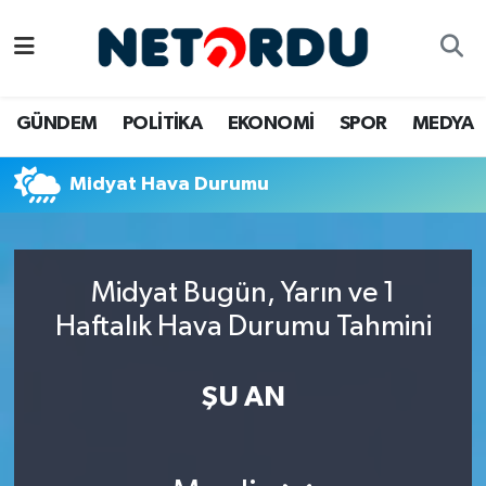
BİLİM-TEKNİK
Nöbetçi Eczaneler
GÜNDEM
POLİTİKA
EKONOMİ
SPOR
MEDYA
ÇALIŞMA HAYATI
Hava Durumu
Midyat Hava Durumu
DÜNYA
Namaz Vakitleri
EĞİTİM
Trafik Durumu
Midyat Bugün, Yarın ve 1
EKONOMİ
Süper Lig Puan Durumu ve Fikstür
Haftalık Hava Durumu Tahmini
EMLAK
Tüm Manşetler
ŞU AN
GÜNDEM
Son Dakika Haberleri
İNSAN
Haber Arşivi