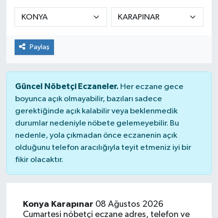
KADIN
KULTUR-SANAT
Paylaş
MAGAZİN
Güncel Nöbetçi Eczaneler.
Her eczane gece
MEDYA
boyunca açık olmayabilir, bazıları sadece
gerektiğinde açık kalabilir veya beklenmedik
OTOMOBİL
durumlar nedeniyle nöbete gelemeyebilir. Bu
nedenle, yola çıkmadan önce eczanenin açık
ÖZEL HABER
olduğunu telefon aracılığıyla teyit etmeniz iyi bir
fikir olacaktır.
POLİTİKA
RÖPORTAJ
Konya Karapınar
08 Ağustos 2026
Cumartesi nöbetçi eczane adres, telefon ve
SAĞLIK