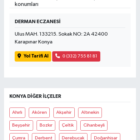
konumları
SPOR
DERMAN ECZANESİ
TARIM
Ulus MAH. 133215. Sokak NO: 2A 42400
Karapınar Konya
TEKNOLOJİ
Yol Tarifi Al
0 (332) 755 81 81
TURİZM
VİDEO HABER
YAŞAM
KONYA DIĞER İLÇELER
Ahırlı
Akören
Akşehir
Altınekin
Beyşehir
Bozkır
Çeltik
Cihanbeyli
Çumra
Derbent
Derebucak
Doğanhisar