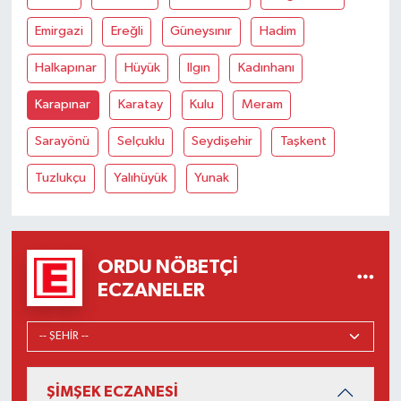
Emirgazi
Ereğli
Güneysınır
Hadim
Halkapınar
Hüyük
Ilgın
Kadınhanı
Karapınar
Karatay
Kulu
Meram
Sarayönü
Selçuklu
Seydişehir
Taşkent
Tuzlukçu
Yalıhüyük
Yunak
ORDU NÖBETÇI
ECZANELER
ŞİMŞEK ECZANESİ