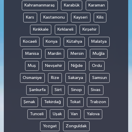
Kahramanmaraş
Karabük
Karaman
Kars
Kastamonu
Kayseri
Kilis
Kırıkkale
Kırklareli
Kırşehir
Kocaeli
Konya
Kütahya
Malatya
Manisa
Mardin
Mersin
Muğla
Muş
Nevşehir
Niğde
Ordu
Osmaniye
Rize
Sakarya
Samsun
Şanlıurfa
Siirt
Sinop
Sivas
Şırnak
Tekirdağ
Tokat
Trabzon
Tunceli
Uşak
Van
Yalova
Yozgat
Zonguldak