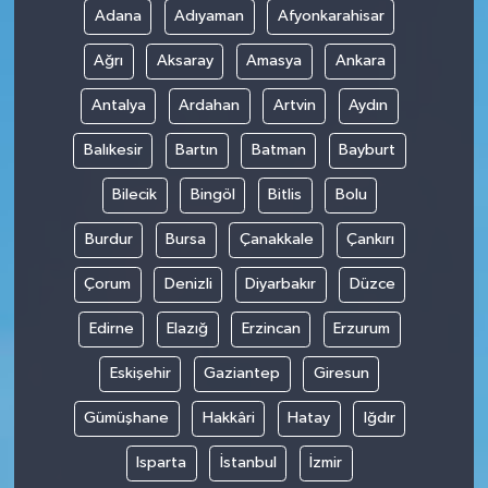
Adana
Adıyaman
Afyonkarahisar
SPOR
Ağrı
Aksaray
Amasya
Ankara
TARIM
Antalya
Ardahan
Artvin
Aydın
Balıkesir
Bartın
Batman
Bayburt
TEKNOLOJİ
Bilecik
Bingöl
Bitlis
Bolu
TURİZM
Burdur
Bursa
Çanakkale
Çankırı
VİDEO HABER
Çorum
Denizli
Diyarbakır
Düzce
YAŞAM
Edirne
Elazığ
Erzincan
Erzurum
Eskişehir
Gaziantep
Giresun
Gümüşhane
Hakkâri
Hatay
Iğdır
Isparta
İstanbul
İzmir