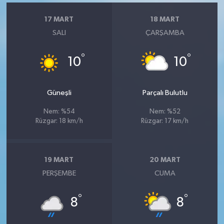
17 MART
18 MART
SALI
ÇARŞAMBA
°
°
10
10
Güneşli
Parçalı Bulutlu
Nem: %54
Nem: %52
Rüzgar: 18 km/h
Rüzgar: 17 km/h
19 MART
20 MART
PERŞEMBE
CUMA
°
°
8
8