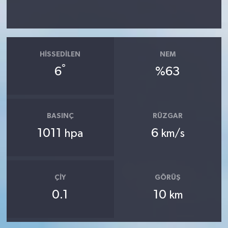
HISSEDILEN
NEM
°
6
%63
BASINÇ
RÜZGAR
1011
6
hpa
km/s
ÇIY
GÖRÜŞ
0.1
10
km