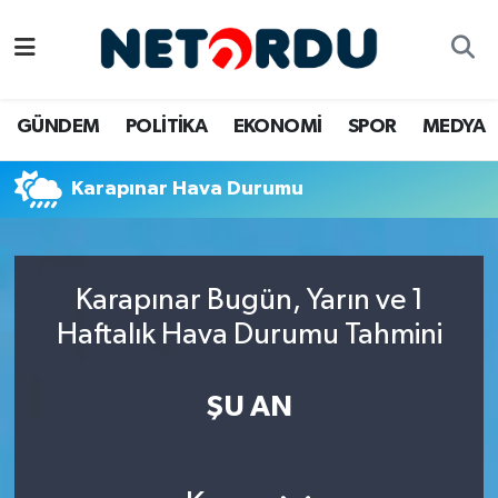
BİLİM-TEKNİK
Nöbetçi Eczaneler
GÜNDEM
POLİTİKA
EKONOMİ
SPOR
MEDYA
ÇALIŞMA HAYATI
Hava Durumu
Karapınar Hava Durumu
DÜNYA
Namaz Vakitleri
EĞİTİM
Trafik Durumu
Karapınar Bugün, Yarın ve 1
EKONOMİ
Süper Lig Puan Durumu ve Fikstür
Haftalık Hava Durumu Tahmini
EMLAK
Tüm Manşetler
ŞU AN
GÜNDEM
Son Dakika Haberleri
İNSAN
Haber Arşivi