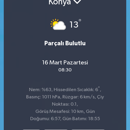
Konya
KADIN
°
13
KULTUR-SANAT
MAGAZİN
Parçalı Bulutlu
MEDYA
16 Mart Pazartesi
OTOMOBİL
08:30
ÖZEL HABER
°
Nem: %63, Hissedilen Sıcaklık: 6
,
Basınç: 1011 hPa, Rüzgar: 6 km/s, Çiy
POLİTİKA
Noktası: 0.1,
Görüş Mesafesi: 10 km, Gün
RÖPORTAJ
Doğumu: 6:57, Gün Batımı: 18:55
SAĞLIK