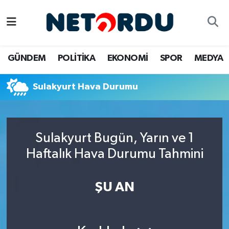
BİLİM-TEKNİK
Nöbetçi Eczaneler
GÜNDEM
POLİTİKA
EKONOMİ
SPOR
MEDYA
ÇALIŞMA HAYATI
Hava Durumu
Sulakyurt Hava Durumu
DÜNYA
Namaz Vakitleri
EĞİTİM
Trafik Durumu
Sulakyurt Bugün, Yarın ve 1
EKONOMİ
Süper Lig Puan Durumu ve Fikstür
Haftalık Hava Durumu Tahmini
EMLAK
Tüm Manşetler
ŞU AN
GÜNDEM
Son Dakika Haberleri
İNSAN
Haber Arşivi