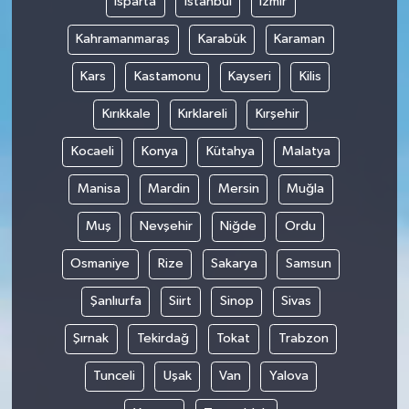
Isparta
İstanbul
İzmir
Kahramanmaraş
Karabük
Karaman
Kars
Kastamonu
Kayseri
Kilis
Kırıkkale
Kırklareli
Kırşehir
Kocaeli
Konya
Kütahya
Malatya
Manisa
Mardin
Mersin
Muğla
Muş
Nevşehir
Niğde
Ordu
Osmaniye
Rize
Sakarya
Samsun
Şanlıurfa
Siirt
Sinop
Sivas
Şırnak
Tekirdağ
Tokat
Trabzon
Tunceli
Uşak
Van
Yalova