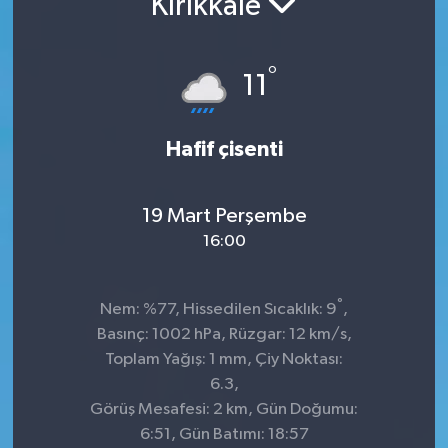
Kırıkkale
KADIN
°
11
KULTUR-SANAT
MAGAZİN
Hafif çisenti
MEDYA
19 Mart Perşembe
OTOMOBİL
16:00
ÖZEL HABER
°
Nem: %77, Hissedilen Sıcaklık: 9
,
Basınç: 1002 hPa, Rüzgar: 12 km/s,
POLİTİKA
Toplam Yağış: 1 mm, Çiy Noktası:
6.3,
RÖPORTAJ
Görüş Mesafesi: 2 km, Gün Doğumu:
6:51, Gün Batımı: 18:57
SAĞLIK