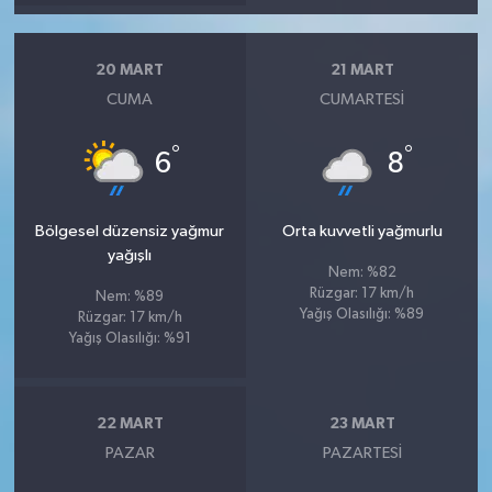
20 MART
21 MART
CUMA
CUMARTESI
°
°
6
8
Bölgesel düzensiz yağmur
Orta kuvvetli yağmurlu
yağışlı
Nem: %82
Rüzgar: 17 km/h
Nem: %89
Yağış Olasılığı: %89
Rüzgar: 17 km/h
Yağış Olasılığı: %91
22 MART
23 MART
PAZAR
PAZARTESI