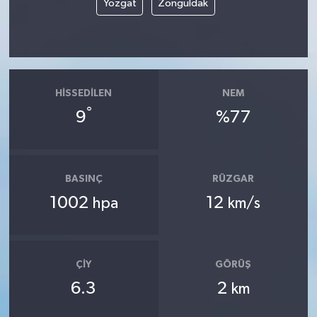
Yozgat
Zonguldak
HISSEDILEN
NEM
°
9
%77
BASINÇ
RÜZGAR
1002
12
hpa
km/s
ÇIY
GÖRÜŞ
6.3
2
km