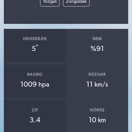
Yozgat
Zonguldak
HISSEDILEN
NEM
°
5
%91
BASINÇ
RÜZGAR
1009
11
hpa
km/s
ÇIY
GÖRÜŞ
3.4
10
km