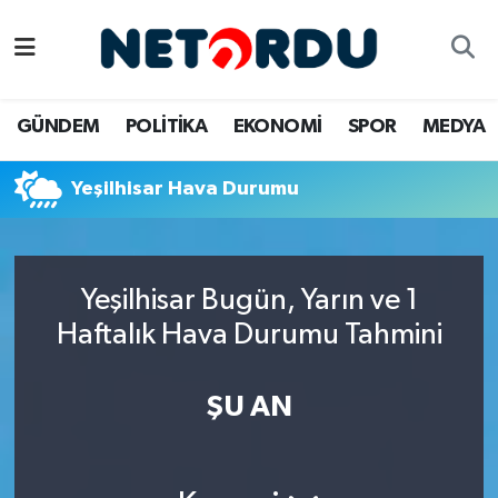
BİLİM-TEKNİK
Nöbetçi Eczaneler
GÜNDEM
POLİTİKA
EKONOMİ
SPOR
MEDYA
ÇALIŞMA HAYATI
Hava Durumu
Yeşilhisar Hava Durumu
DÜNYA
Namaz Vakitleri
EĞİTİM
Trafik Durumu
Yeşilhisar Bugün, Yarın ve 1
EKONOMİ
Süper Lig Puan Durumu ve Fikstür
Haftalık Hava Durumu Tahmini
EMLAK
Tüm Manşetler
ŞU AN
GÜNDEM
Son Dakika Haberleri
İNSAN
Haber Arşivi