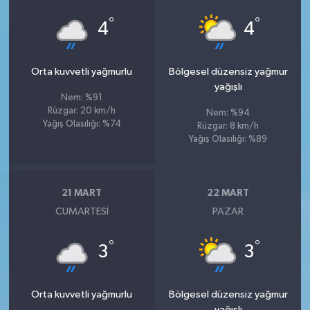
°
°
4
4
Orta kuvvetli yağmurlu
Bölgesel düzensiz yağmur
yağışlı
Nem: %91
Rüzgar: 20 km/h
Nem: %94
Yağış Olasılığı: %74
Rüzgar: 8 km/h
Yağış Olasılığı: %89
21 MART
22 MART
CUMARTESI
PAZAR
°
°
3
3
Orta kuvvetli yağmurlu
Bölgesel düzensiz yağmur
yağışlı