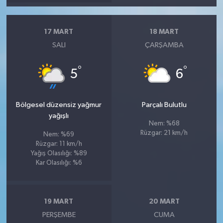
17 MART
18 MART
SALI
ÇARŞAMBA
°
°
5
6
Bölgesel düzensiz yağmur
Parçalı Bulutlu
yağışlı
Nem: %68
Rüzgar: 21 km/h
Nem: %69
Rüzgar: 11 km/h
Yağış Olasılığı: %89
Kar Olasılığı: %6
19 MART
20 MART
PERŞEMBE
CUMA