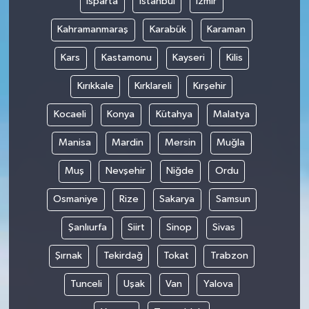
Isparta
İstanbul
İzmir
Kahramanmaraş
Karabük
Karaman
Kars
Kastamonu
Kayseri
Kilis
Kırıkkale
Kırklareli
Kırşehir
Kocaeli
Konya
Kütahya
Malatya
Manisa
Mardin
Mersin
Muğla
Muş
Nevşehir
Niğde
Ordu
Osmaniye
Rize
Sakarya
Samsun
Şanlıurfa
Siirt
Sinop
Sivas
Şırnak
Tekirdağ
Tokat
Trabzon
Tunceli
Uşak
Van
Yalova