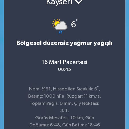
Kayseri
KADIN
°
6
KULTUR-SANAT
MAGAZİN
Bölgesel düzensiz yağmur yağışlı
MEDYA
16 Mart Pazartesi
OTOMOBİL
08:45
ÖZEL HABER
°
Nem: %91, Hissedilen Sıcaklık: 5
,
Basınç: 1009 hPa, Rüzgar: 11 km/s,
POLİTİKA
Toplam Yağış: 0 mm, Çiy Noktası:
3.4,
RÖPORTAJ
Görüş Mesafesi: 10 km, Gün
Doğumu: 6:48, Gün Batımı: 18:46
SAĞLIK