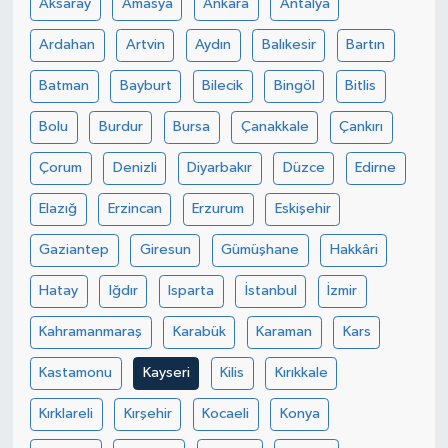
Aksaray
Amasya
Ankara
Antalya
Ardahan
Artvin
Aydın
Balıkesir
Bartın
SPOR
Batman
Bayburt
Bilecik
Bingöl
Bitlis
TARIM
Bolu
Burdur
Bursa
Çanakkale
Çankırı
TEKNOLOJİ
Çorum
Denizli
Diyarbakır
Düzce
Edirne
TURİZM
Elazığ
Erzincan
Erzurum
Eskişehir
VİDEO HABER
Gaziantep
Giresun
Gümüşhane
Hakkâri
Hatay
Iğdır
Isparta
İstanbul
İzmir
YAŞAM
Kahramanmaraş
Karabük
Karaman
Kars
Kastamonu
Kayseri
Kilis
Kırıkkale
Kırklareli
Kırşehir
Kocaeli
Konya