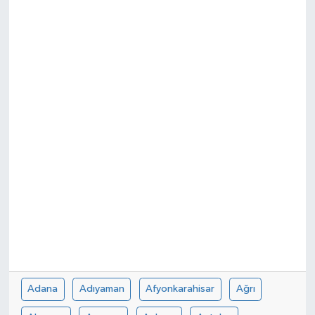
KADIN
KULTUR-SANAT
MAGAZİN
MEDYA
OTOMOBİL
ÖZEL HABER
POLİTİKA
RÖPORTAJ
Adana
Adıyaman
Afyonkarahisar
Ağrı
SAĞLIK