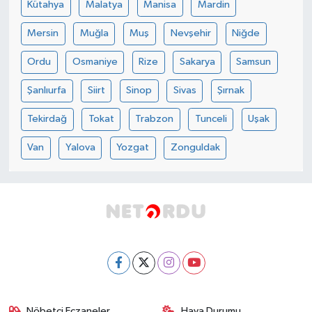
Kütahya
Malatya
Manisa
Mardin
Mersin
Muğla
Muş
Nevşehir
Niğde
Ordu
Osmaniye
Rize
Sakarya
Samsun
Şanlıurfa
Siirt
Sinop
Sivas
Şırnak
Tekirdağ
Tokat
Trabzon
Tunceli
Uşak
Van
Yalova
Yozgat
Zonguldak
Nöbetçi Eczaneler
Hava Durumu