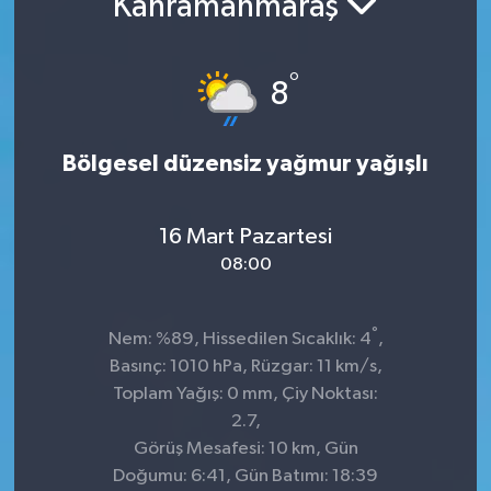
Kahramanmaraş
KADIN
°
8
KULTUR-SANAT
MAGAZİN
Bölgesel düzensiz yağmur yağışlı
MEDYA
16 Mart Pazartesi
OTOMOBİL
08:00
ÖZEL HABER
°
Nem: %89, Hissedilen Sıcaklık: 4
,
Basınç: 1010 hPa, Rüzgar: 11 km/s,
POLİTİKA
Toplam Yağış: 0 mm, Çiy Noktası:
2.7,
RÖPORTAJ
Görüş Mesafesi: 10 km, Gün
Doğumu: 6:41, Gün Batımı: 18:39
SAĞLIK