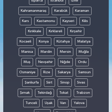
Isparta
İstanbul
İzmir
Kahramanmaraş
Karabük
Karaman
Kars
Kastamonu
Kayseri
Kilis
Kırıkkale
Kırklareli
Kırşehir
Kocaeli
Konya
Kütahya
Malatya
Manisa
Mardin
Mersin
Muğla
Muş
Nevşehir
Niğde
Ordu
Osmaniye
Rize
Sakarya
Samsun
Şanlıurfa
Siirt
Sinop
Sivas
Şırnak
Tekirdağ
Tokat
Trabzon
Tunceli
Uşak
Van
Yalova