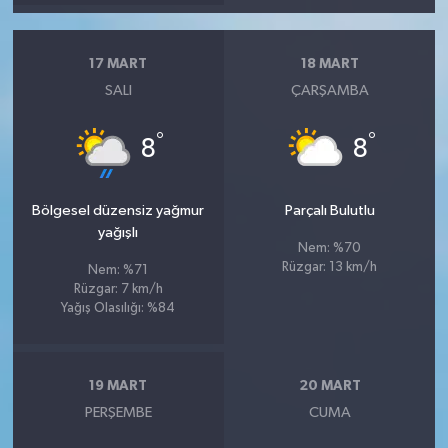
17 MART
18 MART
SALI
ÇARŞAMBA
°
°
8
8
Bölgesel düzensiz yağmur
Parçalı Bulutlu
yağışlı
Nem: %70
Rüzgar: 13 km/h
Nem: %71
Rüzgar: 7 km/h
Yağış Olasılığı: %84
19 MART
20 MART
PERŞEMBE
CUMA