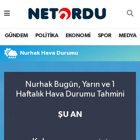
BİLİM-TEKNİK
Nöbetçi Eczaneler
GÜNDEM
POLİTİKA
EKONOMİ
SPOR
MEDYA
ÇALIŞMA HAYATI
Hava Durumu
Nurhak Hava Durumu
DÜNYA
Namaz Vakitleri
EĞİTİM
Trafik Durumu
Nurhak Bugün, Yarın ve 1
EKONOMİ
Süper Lig Puan Durumu ve Fikstür
Haftalık Hava Durumu Tahmini
EMLAK
Tüm Manşetler
ŞU AN
GÜNDEM
Son Dakika Haberleri
İNSAN
Haber Arşivi