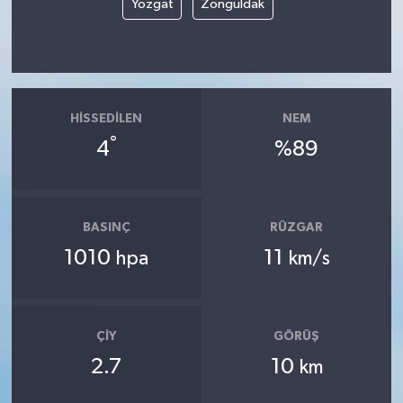
Yozgat
Zonguldak
HISSEDILEN
NEM
°
4
%89
BASINÇ
RÜZGAR
1010
11
hpa
km/s
ÇIY
GÖRÜŞ
2.7
10
km