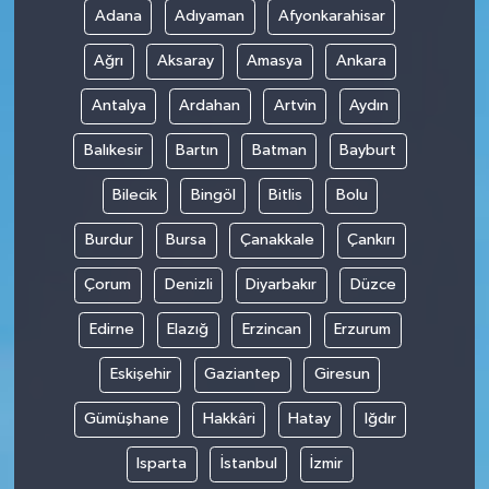
Adana
Adıyaman
Afyonkarahisar
SPOR
Ağrı
Aksaray
Amasya
Ankara
TARIM
Antalya
Ardahan
Artvin
Aydın
Balıkesir
Bartın
Batman
Bayburt
TEKNOLOJİ
Bilecik
Bingöl
Bitlis
Bolu
TURİZM
Burdur
Bursa
Çanakkale
Çankırı
VİDEO HABER
Çorum
Denizli
Diyarbakır
Düzce
YAŞAM
Edirne
Elazığ
Erzincan
Erzurum
Eskişehir
Gaziantep
Giresun
Gümüşhane
Hakkâri
Hatay
Iğdır
Isparta
İstanbul
İzmir