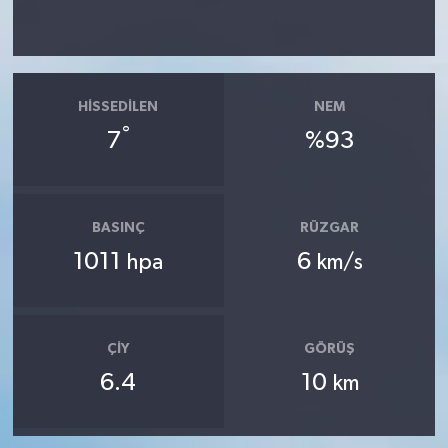
HISSEDILEN
NEM
°
7
%93
BASINÇ
RÜZGAR
1011
6
hpa
km/s
ÇIY
GÖRÜŞ
6.4
10
km