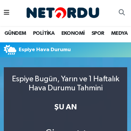
BİLİM-TEKNİK
Nöbetçi Eczaneler
GÜNDEM
POLİTİKA
EKONOMİ
SPOR
MEDYA
ÇALIŞMA HAYATI
Hava Durumu
Espiye Hava Durumu
DÜNYA
Namaz Vakitleri
EĞİTİM
Trafik Durumu
Espiye Bugün, Yarın ve 1 Haftalık
EKONOMİ
Süper Lig Puan Durumu ve Fikstür
Hava Durumu Tahmini
EMLAK
Tüm Manşetler
ŞU AN
GÜNDEM
Son Dakika Haberleri
İNSAN
Haber Arşivi