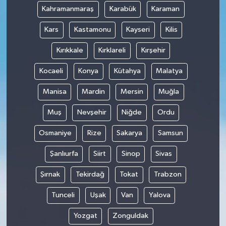
Kahramanmaraş
Karabük
Karaman
Kars
Kastamonu
Kayseri
Kilis
Kırıkkale
Kırklareli
Kırşehir
Kocaeli
Konya
Kütahya
Malatya
Manisa
Mardin
Mersin
Muğla
Muş
Nevşehir
Niğde
Ordu
Osmaniye
Rize
Sakarya
Samsun
Şanlıurfa
Siirt
Sinop
Sivas
Şırnak
Tekirdağ
Tokat
Trabzon
Tunceli
Uşak
Van
Yalova
Yozgat
Zonguldak