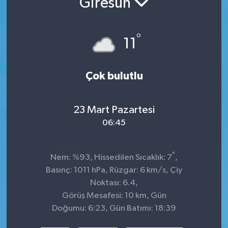
Giresun
KADIN
°
11
KULTUR-SANAT
MAGAZİN
Çok bulutlu
MEDYA
23 Mart Pazartesi
OTOMOBİL
06:45
ÖZEL HABER
°
Nem: %93, Hissedilen Sıcaklık: 7
,
Basınç: 1011 hPa, Rüzgar: 6 km/s, Çiy
POLİTİKA
Noktası: 6.4,
Görüş Mesafesi: 10 km, Gün
RÖPORTAJ
Doğumu: 6:23, Gün Batımı: 18:39
SAĞLIK