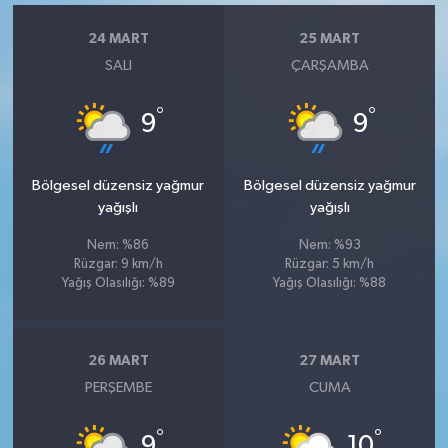
24 MART
25 MART
SALI
ÇARŞAMBA
°
°
9
9
Bölgesel düzensiz yağmur
Bölgesel düzensiz yağmur
yağışlı
yağışlı
Nem: %86
Nem: %93
Rüzgar: 9 km/h
Rüzgar: 5 km/h
Yağış Olasılığı: %89
Yağış Olasılığı: %88
26 MART
27 MART
PERŞEMBE
CUMA
°
°
9
10