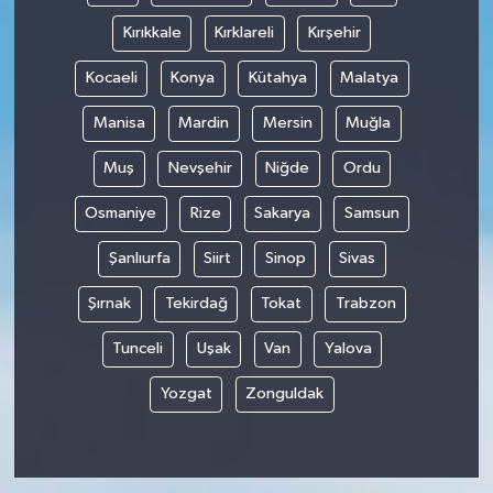
Kırıkkale
Kırklareli
Kırşehir
Kocaeli
Konya
Kütahya
Malatya
Manisa
Mardin
Mersin
Muğla
Muş
Nevşehir
Niğde
Ordu
Osmaniye
Rize
Sakarya
Samsun
Şanlıurfa
Siirt
Sinop
Sivas
Şırnak
Tekirdağ
Tokat
Trabzon
Tunceli
Uşak
Van
Yalova
Yozgat
Zonguldak