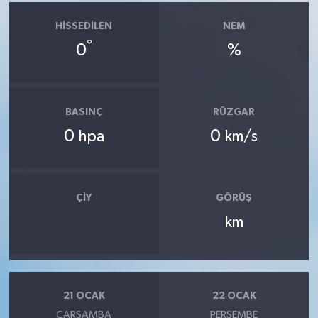
HISSEDILEN
NEM
°
0
%
BASINÇ
RÜZGAR
0
0
hpa
km/s
ÇIY
GÖRÜŞ
km
21 OCAK
22 OCAK
ÇARŞAMBA
PERŞEMBE