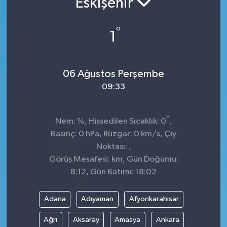
Eskişehir
KADIN
°
1
KULTUR-SANAT
MAGAZİN
06 Ağustos Perşembe
09:33
MEDYA
°
Nem: %, Hissedilen Sıcaklık: 0
,
OTOMOBİL
Basınç: 0 hPa, Rüzgar: 0 km/s, Çiy
Noktası: ,
ÖZEL HABER
Görüş Mesafesi: km, Gün Doğumu:
8:12, Gün Batımı: 18:02
POLİTİKA
RÖPORTAJ
Adana
Adıyaman
Afyonkarahisar
Ağrı
Aksaray
Amasya
Ankara
SAĞLIK