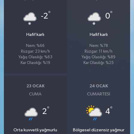
°
°
-2
0
Hafif karlı
Hafif karlı
Nem: %66
Nem: %78
Rüzgar: 23 km/h
Rüzgar: 11 km/h
Yağış Olasılığı: %63
Yağış Olasılığı: %89
Kar Olasılığı: %19
Kar Olasılığı: %25
23 OCAK
24 OCAK
CUMA
CUMARTESI
°
°
2
4
Orta kuvvetli yağmurlu
Bölgesel düzensiz yağmur