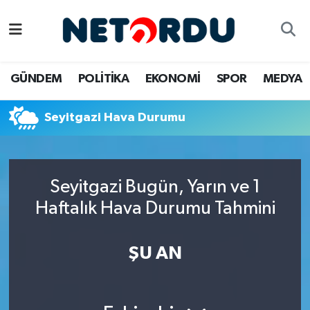
BİLİM-TEKNİK
Nöbetçi Eczaneler
GÜNDEM
POLİTİKA
EKONOMİ
SPOR
MEDYA
ÇALIŞMA HAYATI
Hava Durumu
Seyitgazi Hava Durumu
DÜNYA
Namaz Vakitleri
EĞİTİM
Trafik Durumu
Seyitgazi Bugün, Yarın ve 1
EKONOMİ
Süper Lig Puan Durumu ve Fikstür
Haftalık Hava Durumu Tahmini
EMLAK
Tüm Manşetler
ŞU AN
GÜNDEM
Son Dakika Haberleri
İNSAN
Haber Arşivi