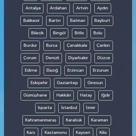
Antalya
Ardahan
Artvin
Aydın
SPOR
Balıkesir
Bartın
Batman
Bayburt
TARIM
Bilecik
Bingöl
Bitlis
Bolu
TEKNOLOJİ
Burdur
Bursa
Çanakkale
Çankırı
Çorum
Denizli
Diyarbakır
Düzce
TURİZM
Edirne
Elazığ
Erzincan
Erzurum
VİDEO HABER
Eskişehir
Gaziantep
Giresun
YAŞAM
Gümüşhane
Hakkâri
Hatay
Iğdır
Isparta
İstanbul
İzmir
Kahramanmaraş
Karabük
Karaman
Kars
Kastamonu
Kayseri
Kilis