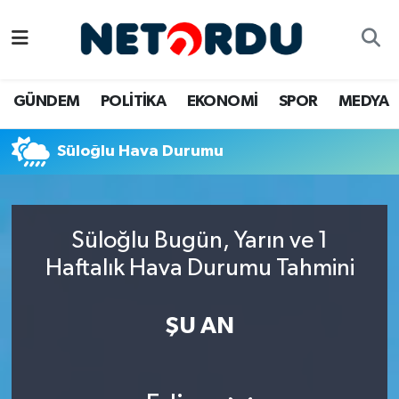
BİLİM-TEKNİK
Nöbetçi Eczaneler
GÜNDEM
POLİTİKA
EKONOMİ
SPOR
MEDYA
ÇALIŞMA HAYATI
Hava Durumu
Süloğlu Hava Durumu
DÜNYA
Namaz Vakitleri
EĞİTİM
Trafik Durumu
Süloğlu Bugün, Yarın ve 1
EKONOMİ
Süper Lig Puan Durumu ve Fikstür
Haftalık Hava Durumu Tahmini
EMLAK
Tüm Manşetler
ŞU AN
GÜNDEM
Son Dakika Haberleri
İNSAN
Haber Arşivi