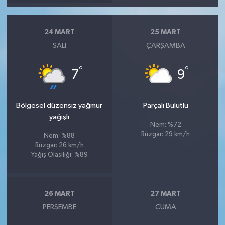
24 MART
25 MART
SALI
ÇARŞAMBA
°
°
7
9
Bölgesel düzensiz yağmur
Parçalı Bulutlu
yağışlı
Nem: %72
Rüzgar: 29 km/h
Nem: %88
Rüzgar: 26 km/h
Yağış Olasılığı: %89
26 MART
27 MART
PERŞEMBE
CUMA