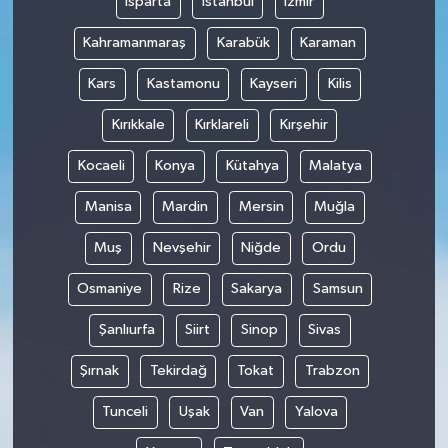
Isparta
İstanbul
İzmir
Kahramanmaraş
Karabük
Karaman
Kars
Kastamonu
Kayseri
Kilis
Kırıkkale
Kırklareli
Kırşehir
Kocaeli
Konya
Kütahya
Malatya
Manisa
Mardin
Mersin
Muğla
Muş
Nevşehir
Niğde
Ordu
Osmaniye
Rize
Sakarya
Samsun
Şanlıurfa
Siirt
Sinop
Sivas
Şırnak
Tekirdağ
Tokat
Trabzon
Tunceli
Uşak
Van
Yalova