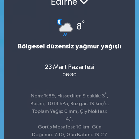
Edirne
KADIN
°
8
KULTUR-SANAT
MAGAZİN
Bölgesel düzensiz yağmur yağışlı
MEDYA
23 Mart Pazartesi
OTOMOBİL
06:30
ÖZEL HABER
°
Nem: %89, Hissedilen Sıcaklık: 3
,
Basınç: 1014 hPa, Rüzgar: 19 km/s,
POLİTİKA
Toplam Yağış: 0 mm, Çiy Noktası:
4.1,
RÖPORTAJ
Görüş Mesafesi: 10 km, Gün
Doğumu: 7:10, Gün Batımı: 19:27
SAĞLIK