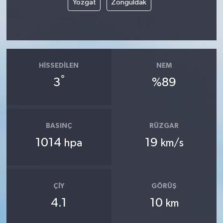
Yozgat
Zonguldak
HISSEDILEN
NEM
°
3
%89
BASINÇ
RÜZGAR
1014
19
hpa
km/s
ÇIY
GÖRÜŞ
4.1
10
km