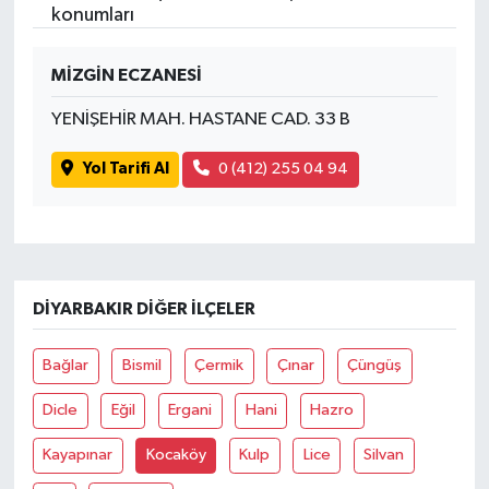
konumları
SPOR
MİZGİN ECZANESİ
TARIM
YENİŞEHİR MAH. HASTANE CAD. 33 B
TEKNOLOJİ
Yol Tarifi Al
0 (412) 255 04 94
TURİZM
VİDEO HABER
DIYARBAKIR DIĞER İLÇELER
YAŞAM
Bağlar
Bismil
Çermik
Çınar
Çüngüş
Dicle
Eğil
Ergani
Hani
Hazro
Kayapınar
Kocaköy
Kulp
Lice
Silvan