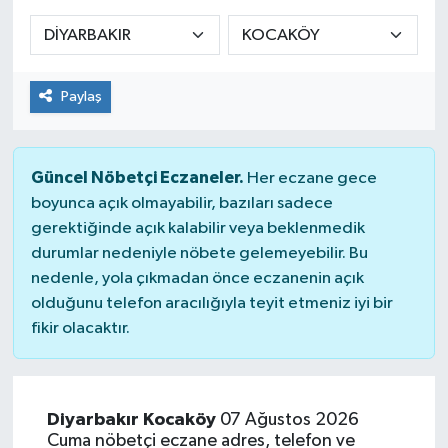
KADIN
KULTUR-SANAT
Paylaş
MAGAZİN
Güncel Nöbetçi Eczaneler.
Her eczane gece
MEDYA
boyunca açık olmayabilir, bazıları sadece
gerektiğinde açık kalabilir veya beklenmedik
OTOMOBİL
durumlar nedeniyle nöbete gelemeyebilir. Bu
nedenle, yola çıkmadan önce eczanenin açık
ÖZEL HABER
olduğunu telefon aracılığıyla teyit etmeniz iyi bir
fikir olacaktır.
POLİTİKA
RÖPORTAJ
Diyarbakır Kocaköy
07 Ağustos 2026
Cuma nöbetçi eczane adres, telefon ve
SAĞLIK