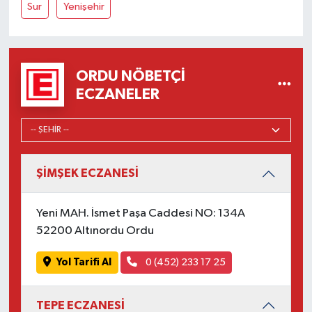
Sur
Yenişehir
ORDU NÖBETÇI
ECZANELER
ŞİMŞEK ECZANESİ
Yeni MAH. İsmet Paşa Caddesi NO: 134A
52200 Altınordu Ordu
Yol Tarifi Al
0 (452) 233 17 25
TEPE ECZANESİ