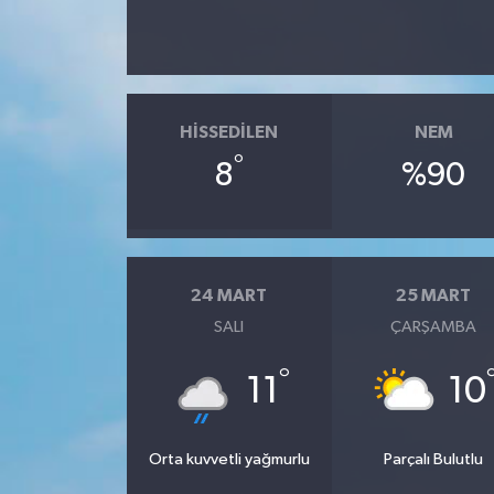
SPOR
TARIM
HISSEDILEN
NEM
°
TEKNOLOJİ
8
%90
TURİZM
VİDEO HABER
24 MART
25 MART
SALI
ÇARŞAMBA
YAŞAM
°
11
10
Orta kuvvetli yağmurlu
Parçalı Bulutlu