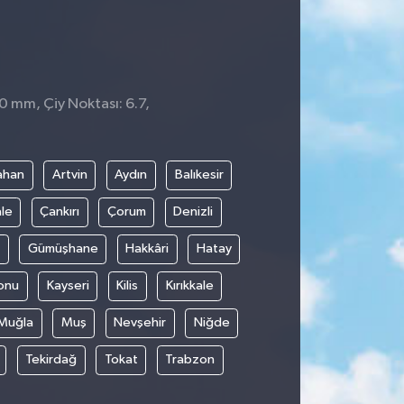
0 mm, Çiy Noktası: 6.7,
ahan
Artvin
Aydın
Balıkesir
le
Çankırı
Çorum
Denizli
Gümüşhane
Hakkâri
Hatay
onu
Kayseri
Kilis
Kırıkkale
Muğla
Muş
Nevşehir
Niğde
Tekirdağ
Tokat
Trabzon