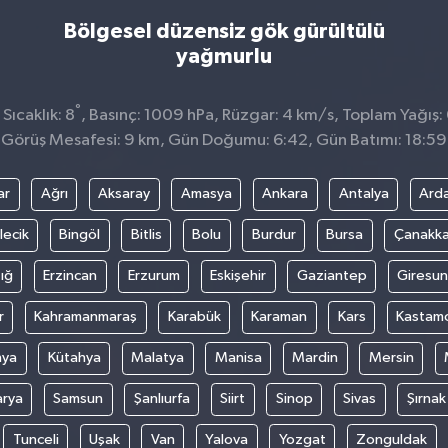
Bölgesel düzensiz gök gürültülü
yağmurlu
°
ıcaklık: 8
, Basınç: 1009 hPa, Rüzgar: 4 km/s, Toplam Yağış: 
Görüş Mesafesi: 9 km, Gün Doğumu: 6:42, Gün Batımı: 18:59
ar
Ağrı
Aksaray
Amasya
Ankara
Antalya
Ard
lecik
Bingöl
Bitlis
Bolu
Burdur
Bursa
Çanakka
ığ
Erzincan
Erzurum
Eskişehir
Gaziantep
Giresun
r
Kahramanmaraş
Karabük
Karaman
Kars
Kastam
nya
Kütahya
Malatya
Manisa
Mardin
Mersin
arya
Samsun
Şanlıurfa
Siirt
Sinop
Sivas
Şırnak
Tunceli
Uşak
Van
Yalova
Yozgat
Zonguldak