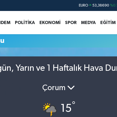
EURO
53,38690
%0.
STERLİN
61,60380
%0.
NDEM
POLİTİKA
EKONOMİ
SPOR
MEDYA
EĞİTİM
G.ALTIN
6862,09000
%0.
BİST100
14.598,00
mu
BITCOIN
79.591,74
%-1.
DOLAR
45,43620
%0.
ün, Yarın ve 1 Haftalık Hava D
Çorum
°
15