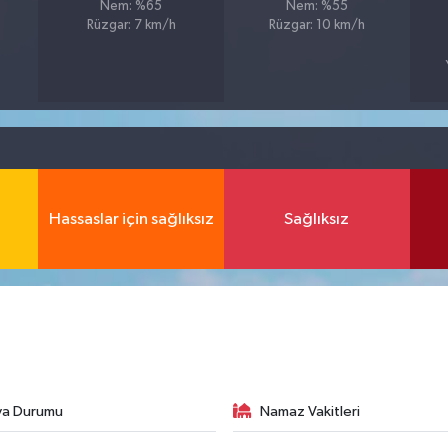
Nem: %65
Nem: %55
Rüzgar: 7 km/h
Rüzgar: 10 km/h
Hassaslar için sağlıksız
Sağlıksız
va Durumu
Namaz Vakitleri