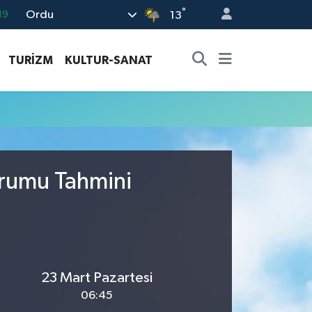
°
Ordu
19
13
18
TURİZM
KULTUR-SANAT
19
%0
82
02
urumu Tahmini
23 Mart Pazartesi
06:45