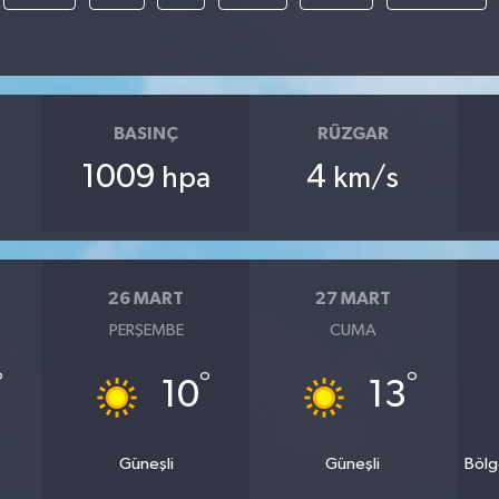
BASINÇ
RÜZGAR
1009
4
hpa
km/s
26 MART
27 MART
PERŞEMBE
CUMA
°
°
°
10
13
Güneşli
Güneşli
Bölg