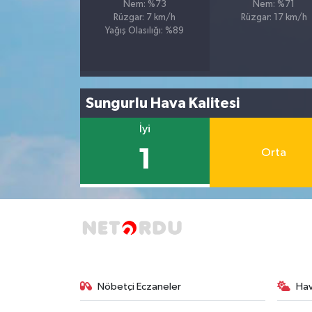
Nem: %73
Nem: %71
Rüzgar: 7 km/h
Rüzgar: 17 km/h
Yağış Olasılığı: %89
Sungurlu Hava Kalitesi
İyi
1
Orta
Nöbetçi Eczaneler
Ha