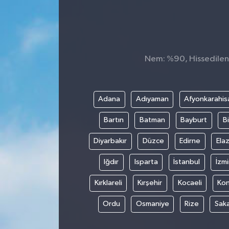
KADIN
KULTUR-SANAT
Nem: %90, Hissedilen S
MAGAZİN
MEDYA
Adana
Adıyaman
Afyonkarahis
Bartın
Batman
Bayburt
Bi
OTOMOBİL
Diyarbakır
Düzce
Edirne
Elaz
ÖZEL HABER
Iğdır
Isparta
İstanbul
İzmi
POLİTİKA
Kırklareli
Kırşehir
Kocaeli
Ko
RÖPORTAJ
Ordu
Osmaniye
Rize
Sak
SAĞLIK