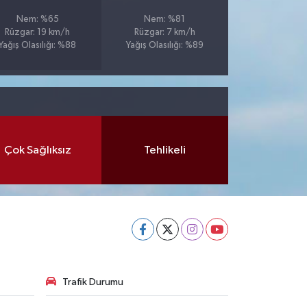
Nem: %65
Nem: %81
Rüzgar: 19 km/h
Rüzgar: 7 km/h
Yağış Olasılığı: %88
Yağış Olasılığı: %89
Çok Sağlıksız
Tehlikeli
Trafik Durumu