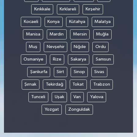
Kırıkkale
Kırklareli
Kırşehir
Kocaeli
Konya
Kütahya
Malatya
Manisa
Mardin
Mersin
Muğla
Muş
Nevşehir
Niğde
Ordu
Osmaniye
Rize
Sakarya
Samsun
Şanlıurfa
Siirt
Sinop
Sivas
Şırnak
Tekirdağ
Tokat
Trabzon
Tunceli
Uşak
Van
Yalova
Yozgat
Zonguldak