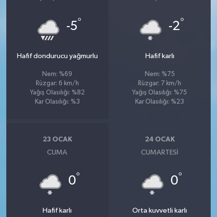
°
°
-5
-2
Hafif dondurucu yağmurlu
Hafif karlı
Nem: %69
Nem: %75
Rüzgar: 6 km/h
Rüzgar: 7 km/h
Yağış Olasılığı: %82
Yağış Olasılığı: %75
Kar Olasılığı: %3
Kar Olasılığı: %23
23 OCAK
24 OCAK
CUMA
CUMARTESI
°
°
0
0
Hafif karlı
Orta kuvvetli karlı