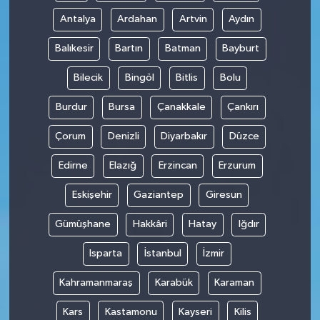
Antalya
Ardahan
Artvin
Aydın
SPOR
Balıkesir
Bartın
Batman
Bayburt
TARIM
Bilecik
Bingöl
Bitlis
Bolu
TEKNOLOJİ
Burdur
Bursa
Çanakkale
Çankırı
Çorum
Denizli
Diyarbakır
Düzce
TURİZM
Edirne
Elazığ
Erzincan
Erzurum
VİDEO HABER
Eskişehir
Gaziantep
Giresun
YAŞAM
Gümüşhane
Hakkâri
Hatay
Iğdır
Isparta
İstanbul
İzmir
Kahramanmaraş
Karabük
Karaman
Kars
Kastamonu
Kayseri
Kilis