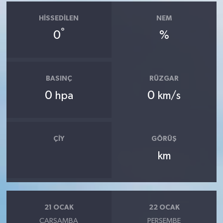
HISSEDILEN
NEM
°
0
%
BASINÇ
RÜZGAR
0
0
hpa
km/s
ÇIY
GÖRÜŞ
km
21 OCAK
22 OCAK
ÇARŞAMBA
PERŞEMBE