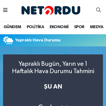
BİLİM-TEKNİK
Nöbetçi Eczaneler
GÜNDEM
POLİTİKA
EKONOMİ
SPOR
MEDYA
ÇALIŞMA HAYATI
Hava Durumu
Yapraklı Hava Durumu
DÜNYA
Namaz Vakitleri
EĞİTİM
Trafik Durumu
Yapraklı Bugün, Yarın ve 1
EKONOMİ
Süper Lig Puan Durumu ve Fikstür
Haftalık Hava Durumu Tahmini
EMLAK
Tüm Manşetler
ŞU AN
GÜNDEM
Son Dakika Haberleri
İNSAN
Haber Arşivi