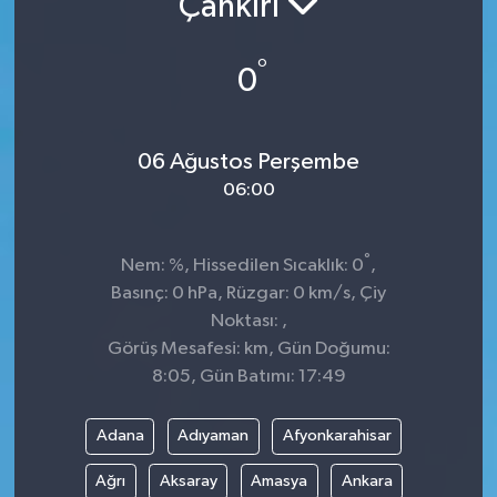
Çankırı
KADIN
°
0
KULTUR-SANAT
MAGAZİN
06 Ağustos Perşembe
06:00
MEDYA
°
Nem: %, Hissedilen Sıcaklık: 0
,
OTOMOBİL
Basınç: 0 hPa, Rüzgar: 0 km/s, Çiy
Noktası: ,
ÖZEL HABER
Görüş Mesafesi: km, Gün Doğumu:
8:05, Gün Batımı: 17:49
POLİTİKA
RÖPORTAJ
Adana
Adıyaman
Afyonkarahisar
Ağrı
Aksaray
Amasya
Ankara
SAĞLIK