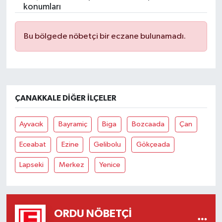
konumları
SPOR
Bu bölgede nöbetçi bir eczane bulunamadı.
TARIM
TEKNOLOJİ
ÇANAKKALE DIĞER İLÇELER
TURİZM
VİDEO HABER
Ayvacık
Bayramiç
Biga
Bozcaada
Çan
Eceabat
Ezine
Gelibolu
Gökçeada
YAŞAM
Lapseki
Merkez
Yenice
ORDU NÖBETÇI