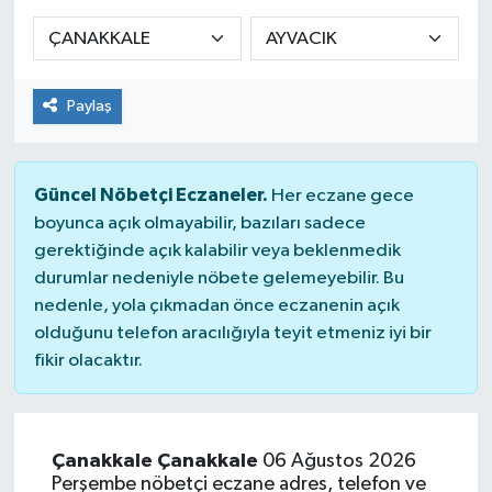
KADIN
KULTUR-SANAT
Paylaş
MAGAZİN
Güncel Nöbetçi Eczaneler.
Her eczane gece
MEDYA
boyunca açık olmayabilir, bazıları sadece
gerektiğinde açık kalabilir veya beklenmedik
OTOMOBİL
durumlar nedeniyle nöbete gelemeyebilir. Bu
nedenle, yola çıkmadan önce eczanenin açık
ÖZEL HABER
olduğunu telefon aracılığıyla teyit etmeniz iyi bir
fikir olacaktır.
POLİTİKA
RÖPORTAJ
Çanakkale Çanakkale
06 Ağustos 2026
Perşembe nöbetçi eczane adres, telefon ve
SAĞLIK