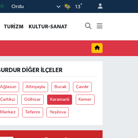
°
Ordu
19
13
18
TURİZM
KULTUR-SANAT
19
%0
82
02
BURDUR DIĞER İLÇELER
Ağlasun
Altınyayla
Bucak
Çavdır
Çeltikçi
Gölhisar
Karamanlı
Kemer
Merkez
Tefenni
Yeşilova