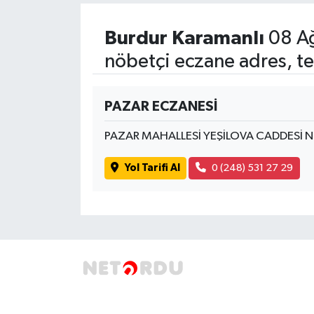
SPOR
Burdur Karamanlı
08 Ağ
nöbetçi eczane adres, te
TARIM
TEKNOLOJİ
PAZAR ECZANESİ
PAZAR MAHALLESİ YEŞİLOVA CADDESİ 
TURİZM
Yol Tarifi Al
0 (248) 531 27 29
VİDEO HABER
YAŞAM