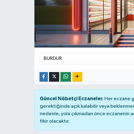
KADIN
KULTUR-SANAT
MAGAZİN
MEDYA
OTOMOBİL
ÖZEL HABER
Güncel Nöbetçi Eczaneler.
Her eczane ge
POLİTİKA
gerektiğinde açık kalabilir veya beklenme
nedenle, yola çıkmadan önce eczanenin açık
RÖPORTAJ
fikir olacaktır.
SAĞLIK