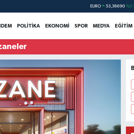
EURO
53,38690
%0.
STERLİN
61,60380
%0.
NDEM
POLİTİKA
EKONOMİ
SPOR
MEDYA
EĞİTİM
G.ALTIN
6862,09000
%0.
BİST100
14.598,00
zaneler
BITCOIN
79.591,74
%-1.
DOLAR
45,43620
%0.