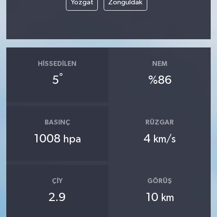
Yozgat
Zonguldak
HISSEDILEN
NEM
°
5
%86
BASINÇ
RÜZGAR
1008
4
hpa
km/s
ÇIY
GÖRÜŞ
2.9
10
km