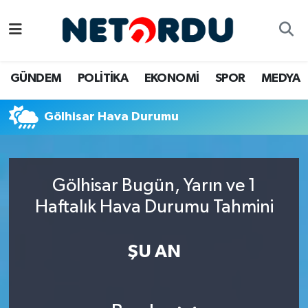
BİLİM-TEKNİK
Nöbetçi Eczaneler
GÜNDEM
POLİTİKA
EKONOMİ
SPOR
MEDYA
ÇALIŞMA HAYATI
Hava Durumu
Gölhisar Hava Durumu
DÜNYA
Namaz Vakitleri
EĞİTİM
Trafik Durumu
Gölhisar Bugün, Yarın ve 1
EKONOMİ
Süper Lig Puan Durumu ve Fikstür
Haftalık Hava Durumu Tahmini
EMLAK
Tüm Manşetler
ŞU AN
GÜNDEM
Son Dakika Haberleri
İNSAN
Haber Arşivi