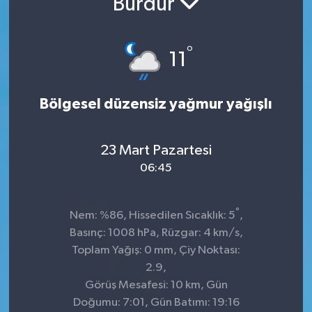
Burdur
KADIN
°
11
KULTUR-SANAT
MAGAZİN
Bölgesel düzensiz yağmur yağışlı
MEDYA
23 Mart Pazartesi
OTOMOBİL
06:45
ÖZEL HABER
°
Nem: %86, Hissedilen Sıcaklık: 5
,
Basınç: 1008 hPa, Rüzgar: 4 km/s,
POLİTİKA
Toplam Yağış: 0 mm, Çiy Noktası:
2.9,
RÖPORTAJ
Görüş Mesafesi: 10 km, Gün
Doğumu: 7:01, Gün Batımı: 19:16
SAĞLIK