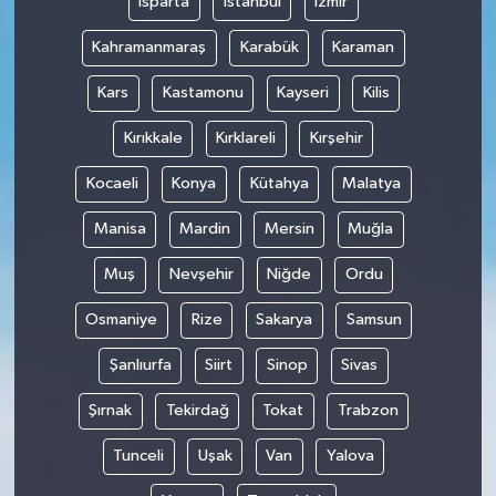
Isparta
İstanbul
İzmir
Kahramanmaraş
Karabük
Karaman
Kars
Kastamonu
Kayseri
Kilis
Kırıkkale
Kırklareli
Kırşehir
Kocaeli
Konya
Kütahya
Malatya
Manisa
Mardin
Mersin
Muğla
Muş
Nevşehir
Niğde
Ordu
Osmaniye
Rize
Sakarya
Samsun
Şanlıurfa
Siirt
Sinop
Sivas
Şırnak
Tekirdağ
Tokat
Trabzon
Tunceli
Uşak
Van
Yalova