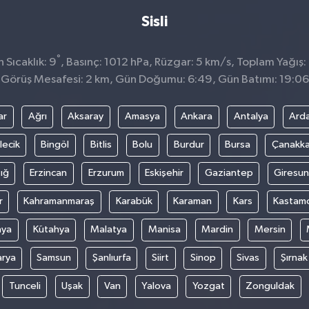
Sisli
°
 Sıcaklık: 9
, Basınç: 1012 hPa, Rüzgar: 5 km/s, Toplam Yağış:
Görüş Mesafesi: 2 km, Gün Doğumu: 6:49, Gün Batımı: 19:06
ar
Ağrı
Aksaray
Amasya
Ankara
Antalya
Ard
lecik
Bingöl
Bitlis
Bolu
Burdur
Bursa
Çanakka
ığ
Erzincan
Erzurum
Eskişehir
Gaziantep
Giresun
r
Kahramanmaraş
Karabük
Karaman
Kars
Kastam
nya
Kütahya
Malatya
Manisa
Mardin
Mersin
arya
Samsun
Şanlıurfa
Siirt
Sinop
Sivas
Şırnak
Tunceli
Uşak
Van
Yalova
Yozgat
Zonguldak