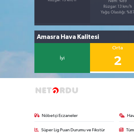
Rüzgar: 13 km/h
Nem: %89
Rüzgar: 13 km/h
Yağış Olasılığı: %8
Amasra Hava Kalitesi
Orta
2
İyi
Nöbetçi Eczaneler
Ha
Süper Lig Puan Durumu ve Fikstür
Tüm