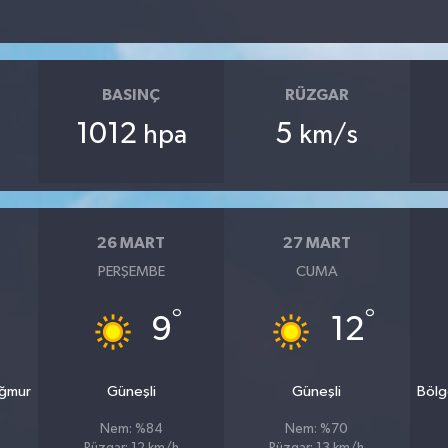
BASINÇ
RÜZGAR
1012
5
hpa
km/s
26 MART
27 MART
PERŞEMBE
CUMA
°
°
9
12
ağmur
Güneşli
Güneşli
Bölg
Nem: %84
Nem: %70