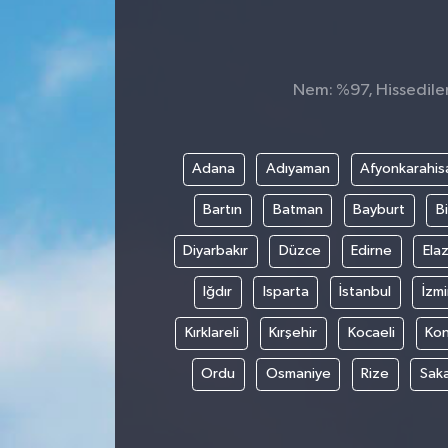
KADIN
KULTUR-SANAT
Nem: %97, Hissedilen
MAGAZİN
Adana
Adıyaman
Afyonkarahis
MEDYA
Bartın
Batman
Bayburt
Bi
OTOMOBİL
Diyarbakır
Düzce
Edirne
Elaz
ÖZEL HABER
Iğdır
Isparta
İstanbul
İzmi
Kırklareli
Kırşehir
Kocaeli
Ko
POLİTİKA
Ordu
Osmaniye
Rize
Sak
RÖPORTAJ
SAĞLIK