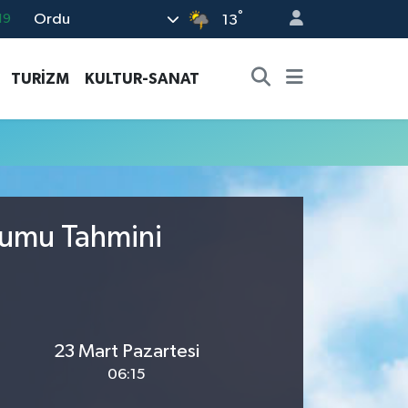
°
Ordu
19
13
18
TURİZM
KULTUR-SANAT
19
%0
82
02
rumu Tahmini
23 Mart Pazartesi
06:15