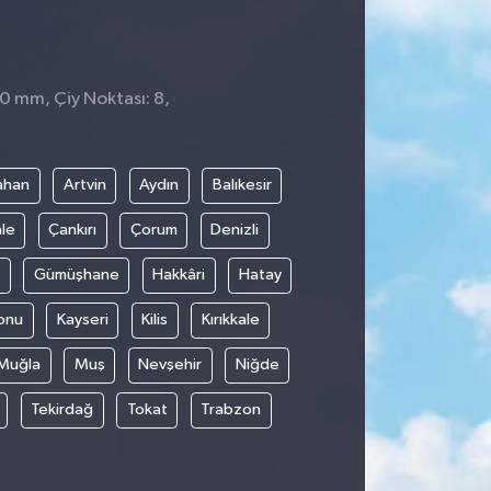
 0 mm, Çiy Noktası: 8,
ahan
Artvin
Aydın
Balıkesir
le
Çankırı
Çorum
Denizli
Gümüşhane
Hakkâri
Hatay
onu
Kayseri
Kilis
Kırıkkale
Muğla
Muş
Nevşehir
Niğde
Tekirdağ
Tokat
Trabzon