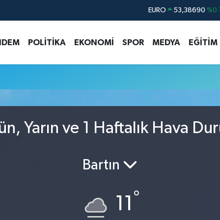
EURO
53,38690
%0.
STERLİN
61,60380
%0.
NDEM
POLİTİKA
EKONOMİ
SPOR
MEDYA
EĞİTİM
G.ALTIN
6862,09000
%0.
BİST100
14.598,00
BITCOIN
79.591,74
%-1.
DOLAR
45,43620
%0.
n, Yarın ve 1 Haftalık Hava Du
Bartın
°
11