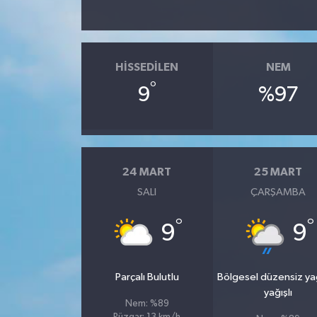
SPOR
HISSEDILEN
NEM
TARIM
°
9
%97
TEKNOLOJİ
TURİZM
24 MART
25 MART
VİDEO HABER
SALI
ÇARŞAMBA
YAŞAM
°
°
9
9
Parçalı Bulutlu
Bölgesel düzensiz y
yağışlı
Nem: %89