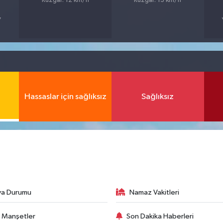
Rüzgar: 12 km/h
Rüzgar: 13 km/h
7
Hassaslar için sağlıksız
Sağlıksız
va Durumu
Namaz Vakitleri
 Manşetler
Son Dakika Haberleri